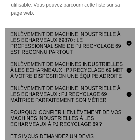
utilisable. Vous pouvez parcourir cette liste sur sa
page web.
ENLÈVEMENT DE MACHINE INDUSTRIELLE À
LES ECHARMEAUX 69870 : LE
PROFESSIONNALISME DE PJ RECYCLAGE 69
EST RECONNU PARTOUT
ENLÈVEMENT DE MACHINES INDUSTRIELLES
À LES ECHARMEAUX : PJ RECYCLAGE 69 MET
À VOTRE DISPOSITION UNE ÉQUIPE ADROITE
ENLÈVEMENT DE MACHINE INDUSTRIELLE À
LES ECHARMEAUX : PJ RECYCLAGE 69
MAÎTRISE PARFAITEMENT SON MÉTIER
POURQUOI CONFIER L’ENLÈVEMENT DE VOS
MACHINES INDUSTRIELLES À LES
ECHARMEAUX À PJ RECYCLAGE 69 ?
ET SI VOUS DEMANDEZ UN DEVIS