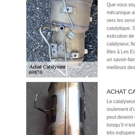
Que vous soy
mécanique au
vers les serv
catalytique. 
exécution de 
catalyseur, 
êtes à Les E
un savoir-fai
meilleurs des
ACHAT C
Le catalyseur
roulement d’u
peut devenir
lorsqu’il n’es
très indispen