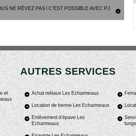
OUS NE RÊVEZ PAS ! C’EST POSSIBLE AVEC PJ
AUTRES SERVICES
e et
Achat métaux Les Echarmeaux
Ferra
rmeaux
Location de benne Les Echarmeaux
Loca
Enlèvement d'épave Les
Servi
Echarmeaux
tung
Epaviste Les Echarmeaux