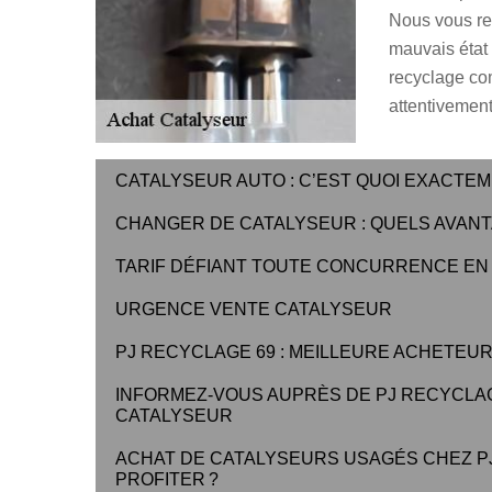
Nous vous re
mauvais état
recyclage co
attentivement
CATALYSEUR AUTO : C’EST QUOI EXACTEM
CHANGER DE CATALYSEUR : QUELS AVANT
TARIF DÉFIANT TOUTE CONCURRENCE EN
URGENCE VENTE CATALYSEUR
PJ RECYCLAGE 69 : MEILLEURE ACHETEU
INFORMEZ-VOUS AUPRÈS DE PJ RECYCLAG
CATALYSEUR
ACHAT DE CATALYSEURS USAGÉS CHEZ PJ
PROFITER ?