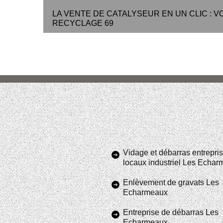
LA VENTE DE CATALYSEUR EN UN CLIC : V
RECYCLAGE 69
Vidage et débarras entrepris
locaux industriel Les Echa
Enlèvement de gravats Les
Echarmeaux
Entreprise de débarras Les
Echarmeaux