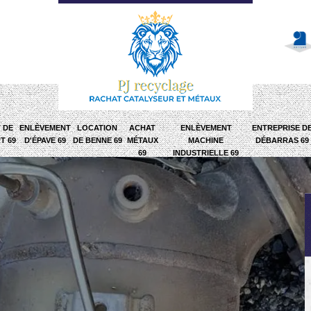
 DE
ENLÈVEMENT
LOCATION
ACHAT
ENLÈVEMENT
ENTREPRISE D
T 69
D'ÉPAVE 69
DE BENNE 69
MÉTAUX
MACHINE
DÉBARRAS 69
69
INDUSTRIELLE 69