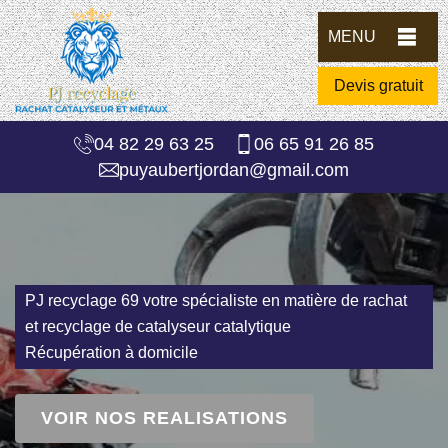
MENU
Devis gratuit
04 82 29 63 25
06 65 91 26 85
puyaubertjordan@gmail.com
PJ recyclage 69 votre spécialiste en matière de rachat
et recyclage de catalyseur catalytique
Récupération à domicile
VOIR NOS REALISATIONS