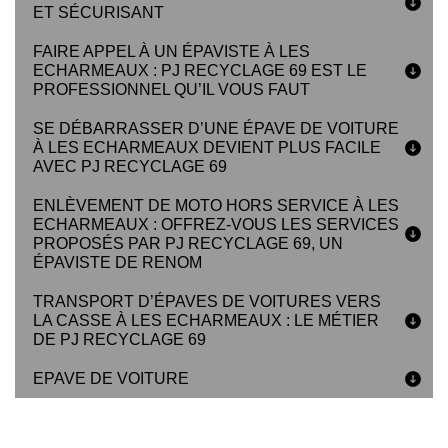
ET SÉCURISANT
FAIRE APPEL À UN ÉPAVISTE À LES
ECHARMEAUX : PJ RECYCLAGE 69 EST LE
PROFESSIONNEL QU’IL VOUS FAUT
SE DÉBARRASSER D’UNE ÉPAVE DE VOITURE
À LES ECHARMEAUX DEVIENT PLUS FACILE
AVEC PJ RECYCLAGE 69
ENLÈVEMENT DE MOTO HORS SERVICE À LES
ECHARMEAUX : OFFREZ-VOUS LES SERVICES
PROPOSÉS PAR PJ RECYCLAGE 69, UN
ÉPAVISTE DE RENOM
TRANSPORT D’ÉPAVES DE VOITURES VERS
LA CASSE À LES ECHARMEAUX : LE MÉTIER
DE PJ RECYCLAGE 69
EPAVE DE VOITURE