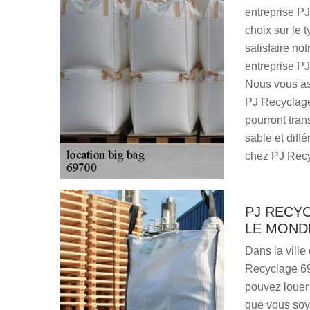
entreprise PJ
choix sur le t
satisfaire no
entreprise PJ
Nous vous as
PJ Recyclage 
pourront tran
sable et diffé
chez PJ Recy
PJ RECYC
LE MOND
Dans la ville
Recyclage 69 
pouvez louer
que vous soye