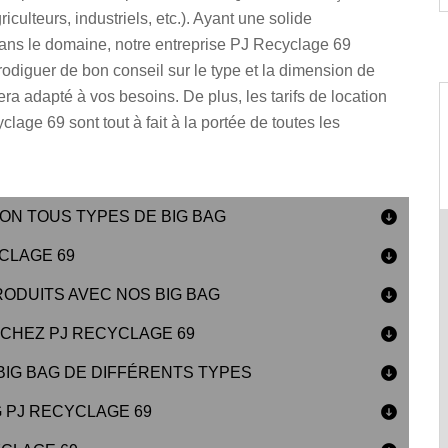
iculteurs, industriels, etc.). Ayant une solide
ans le domaine, notre entreprise PJ Recyclage 69
odiguer de bon conseil sur le type et la dimension de
era adapté à vos besoins. De plus, les tarifs de location
lage 69 sont tout à fait à la portée de toutes les
ION TOUS TYPES DE BIG BAG
YCLAGE 69
RODUITS AVEC NOS BIG BAG
 CHEZ PJ RECYCLAGE 69
BIG BAG DE DIFFÉRENTS TYPES
 PJ RECYCLAGE 69