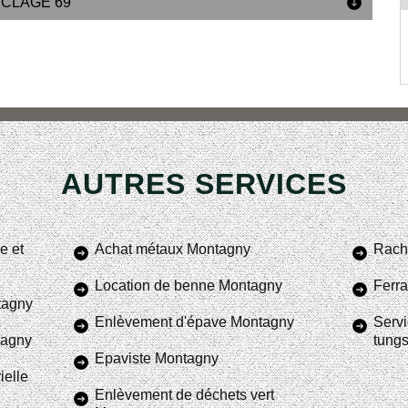
YCLAGE 69
AUTRES SERVICES
e et
Achat métaux Montagny
Rach
Location de benne Montagny
Ferra
tagny
Enlèvement d'épave Montagny
Servi
tagny
tung
Epaviste Montagny
ielle
Enlèvement de déchets vert