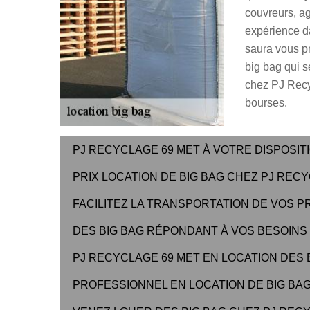
couvreurs, agr
expérience d
saura vous pr
big bag qui s
chez PJ Recyc
bourses.
PJ RECYCLAGE 69 MET À VOTRE DISPOSIT
PRIX LOCATION DE BIG BAG CHEZ PJ REC
FACILITEZ LA TRANSPORTATION DE VOS P
DES BIG BAG RÉPONDANT À VOS BESOINS
PJ RECYCLAGE 69 MET EN LOCATION DES 
PROFESSIONNEL EN LOCATION DE BIG BAG