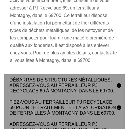
activité vous encombrent, il est conseillé de vous
adresser à PJ Recyclage 69, un ferrailleur à
Montagny, dans le 69700. Ce ferrailleur dispose
d’une installation lui permettant de trier différents
types de déchets métalliques, de les nettoyer et de
les compacter pour fournir une matière première de
qualité aux fonderies. Il est disposé à les enlever
chez vous. Pour de plus amples détails, contactez-le
si vous êtes à Montagny, dans le 69700.
DÉBARRAS DE STRUCTURES MÉTALLIQUES,
ADRESSEZ-VOUS AU FERRAILLEUR PJ
RECYCLAGE 69 À MONTAGNY, DANS LE 69700.
FIEZ-VOUS AU FERRAILLEUR PJ RECYCLAGE
69 POUR LE TRAITEMENT ET LA VALORISATION
DE FERRAILLES À MONTAGNY, DANS LE 69700.
ADRESSEZ-VOUS AU FERRAILLEUR PJ