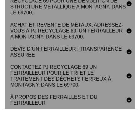
RECYCLAGE 69 POUR UNE DÉMOLITION DE
STRUCTURE MÉTALLIQUE À MONTAGNY, DANS
LE 69700.
ACHAT ET REVENTE DE MÉTAUX, ADRESSEZ-
VOUS À PJ RECYCLAGE 69, UN FERRAILLEUR
À MONTAGNY, DANS LE 69700.
DEVIS D’UN FERRAILLEUR : TRANSPARENCE
ASSURÉE
CONTACTEZ PJ RECYCLAGE 69 UN
FERRAILLEUR POUR LE TRI ET LE
TRAITEMENT DES DÉCHETS FERREUX À
MONTAGNY, DANS LE 69700.
À PROPOS DES FERRAILLES ET DU
FERRAILLEUR