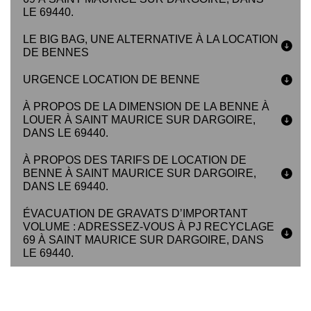
LE 69440.
LE BIG BAG, UNE ALTERNATIVE À LA LOCATION
DE BENNES
URGENCE LOCATION DE BENNE
À PROPOS DE LA DIMENSION DE LA BENNE À
LOUER À SAINT MAURICE SUR DARGOIRE,
DANS LE 69440.
À PROPOS DES TARIFS DE LOCATION DE
BENNE À SAINT MAURICE SUR DARGOIRE,
DANS LE 69440.
ÉVACUATION DE GRAVATS D’IMPORTANT
VOLUME : ADRESSEZ-VOUS À PJ RECYCLAGE
69 À SAINT MAURICE SUR DARGOIRE, DANS
LE 69440.