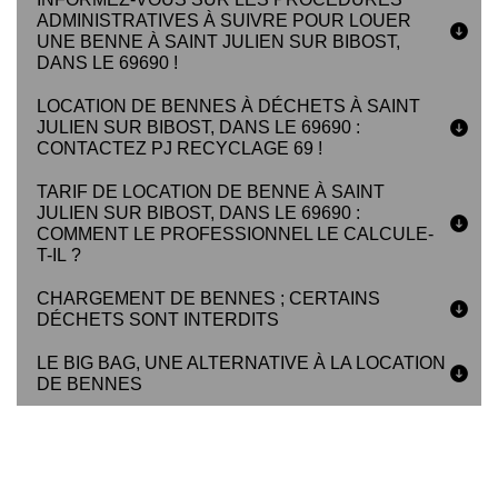
ADMINISTRATIVES À SUIVRE POUR LOUER
UNE BENNE À SAINT JULIEN SUR BIBOST,
DANS LE 69690 !
LOCATION DE BENNES À DÉCHETS À SAINT
JULIEN SUR BIBOST, DANS LE 69690 :
CONTACTEZ PJ RECYCLAGE 69 !
TARIF DE LOCATION DE BENNE À SAINT
JULIEN SUR BIBOST, DANS LE 69690 :
COMMENT LE PROFESSIONNEL LE CALCULE-
T-IL ?
CHARGEMENT DE BENNES ; CERTAINS
DÉCHETS SONT INTERDITS
LE BIG BAG, UNE ALTERNATIVE À LA LOCATION
DE BENNES