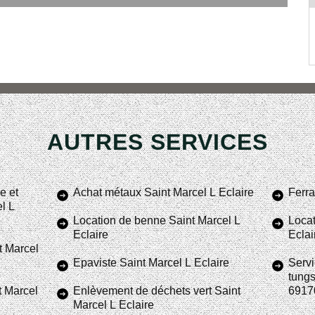
AUTRES SERVICES
e et
Achat métaux Saint Marcel L Eclaire
Ferra
el L
Location de benne Saint Marcel L
Locat
Eclaire
Eclai
t Marcel
Epaviste Saint Marcel L Eclaire
Servi
tungs
t Marcel
Enlèvement de déchets vert Saint
6917
Marcel L Eclaire