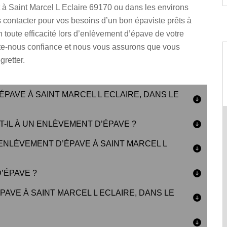
 à Saint Marcel L Eclaire 69170 ou dans les environs
 contacter pour vos besoins d’un bon épaviste prêts à
n toute efficacité lors d’enlèvement d’épave de votre
ite-nous confiance et nous vous assurons que vous
gretter.
PAVE À SAINT MARCEL L ECLAIRE, DANS LE
IL À UN ENLÈVEMENT D’ÉPAVE ?
NLÈVEMENT D’ÉPAVE À SAINT MARCEL L
’ÉPAVE ?
PAVE À SAINT MARCEL L ECLAIRE, DANS LE