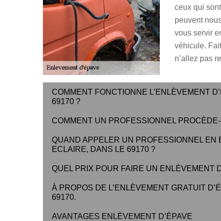
ceux qui sont
peuvent nous
vous servir e
véhicule. Fa
n’allez pas re
COMMENT FONCTIONNE L’ENLÈVEMENT D’É
69170 ?
COMMENT UN PROFESSIONNEL PROCÈDE-T-
QUAND APPELER UN PROFESSIONNEL EN E
ECLAIRE, DANS LE 69170 ?
QUEL PRIX POUR FAIRE UN ENLÈVEMENT D
À PROPOS DE L’ENLÈVEMENT GRATUIT D’É
69170.
AVANTAGES ENLÈVEMENT D’ÉPAVE