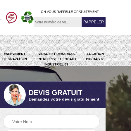
ON VOUS RAPPELLE GRATUITEMENT
E
ENLÈVEMENT
VIDAGE ET DÉBARRAS
LOCATION
DE GRAVATS 69
ENTREPRISE ET LOCAUX
BIG BAG 69
INDUSTRIEL 69
DEVIS GRATUIT
Demandez votre devis gratuitement