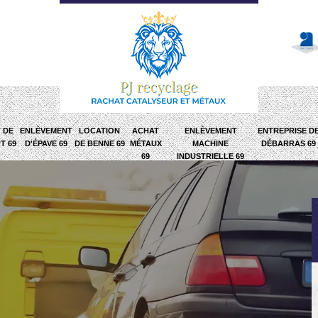
 DE
ENLÈVEMENT
LOCATION
ACHAT
ENLÈVEMENT
ENTREPRISE D
T 69
D'ÉPAVE 69
DE BENNE 69
MÉTAUX
MACHINE
DÉBARRAS 69
69
INDUSTRIELLE 69