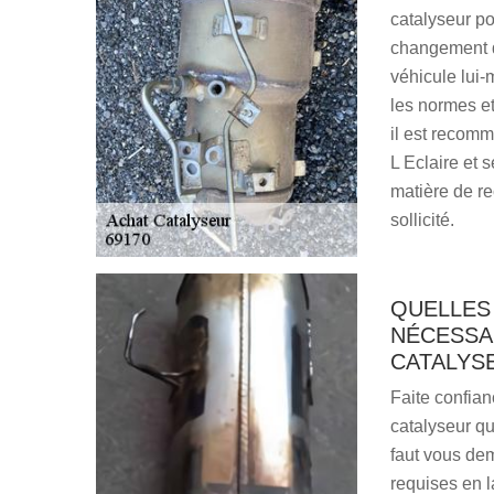
catalyseur po
changement de
véhicule lui-
les normes et
il est recomm
L Eclaire et 
matière de re
sollicité.
QUELLES
NÉCESSA
CATALYS
Faite confian
catalyseur qu
faut vous de
requises en l