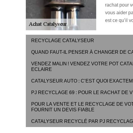
rachat pour vo
vous aider p
est ce qu’il v
RECYCLAGE CATALYSEUR
QUAND FAUT-IL PENSER À CHANGER DE C
VENDEZ MALIN ! VENDEZ VOTRE POT CATA
ECLAIRE
CATALYSEUR AUTO : C’EST QUOI EXACTEM
PJ RECYCLAGE 69 : POUR LE RACHAT DE
POUR LA VENTE ET LE RECYCLAGE DE VO
FOURNIT UN DEVIS FIABLE
CATALYSEUR RECYCLÉ PAR PJ RECYCLAGE