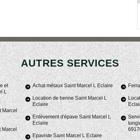
AUTRES SERVICES
e et
Achat métaux Saint Marcel L Eclaire
Ferra
el L
Location de benne Saint Marcel L
Locat
Eclaire
Eclai
t Marcel
Enlèvement d'épave Saint Marcel L
Servi
Eclaire
tungs
t Marcel
6917
Epaviste Saint Marcel L Eclaire