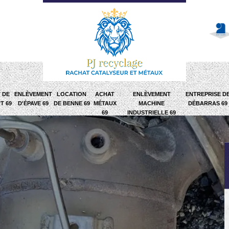
 DE
ENLÈVEMENT
LOCATION
ACHAT
ENLÈVEMENT
ENTREPRISE D
T 69
D'ÉPAVE 69
DE BENNE 69
MÉTAUX
MACHINE
DÉBARRAS 69
69
INDUSTRIELLE 69