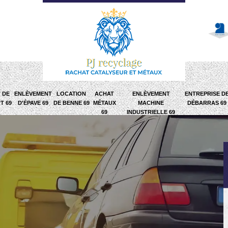
 DE
ENLÈVEMENT
LOCATION
ACHAT
ENLÈVEMENT
ENTREPRISE D
T 69
D'ÉPAVE 69
DE BENNE 69
MÉTAUX
MACHINE
DÉBARRAS 69
69
INDUSTRIELLE 69