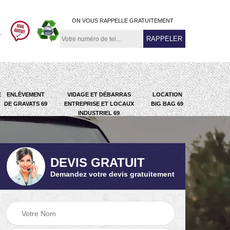
ON VOUS RAPPELLE GRATUITEMENT
E
ENLÈVEMENT
VIDAGE ET DÉBARRAS
LOCATION
DE GRAVATS 69
ENTREPRISE ET LOCAUX
BIG BAG 69
INDUSTRIEL 69
DEVIS GRATUIT
Demandez votre devis gratuitement