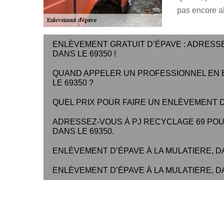
pas encore ab
ENLÈVEMENT GRATUIT D’ÉPAVE : ADRESSE
DANS LE 69350 !
QUAND APPELER UN PROFESSIONNEL EN E
LE 69350 ?
QUEL PRIX POUR FAIRE UN ENLÈVEMENT D
ADRESSEZ-VOUS À PJ RECYCLAGE 69 POU
DANS LE 69350.
ENLÈVEMENT D’ÉPAVE À LA MULATIERE, DAN
ENLÈVEMENT D’ÉPAVE À LA MULATIERE, DAN