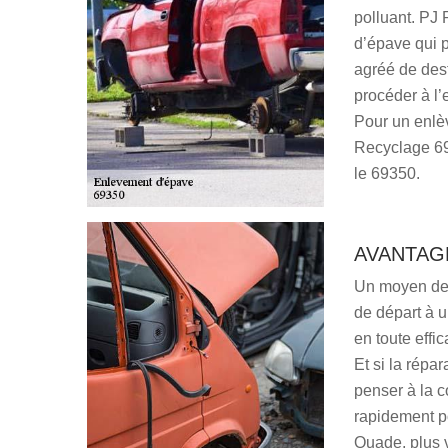
polluant. PJ
d’épave qui p
agréé de dest
procéder à l’
Pour un enlè
Recyclage 69,
le 69350.
AVANTAG
Un moyen de t
de départ à u
en toute effic
Et si la répar
penser à la 
rapidement p
Quade, plus v