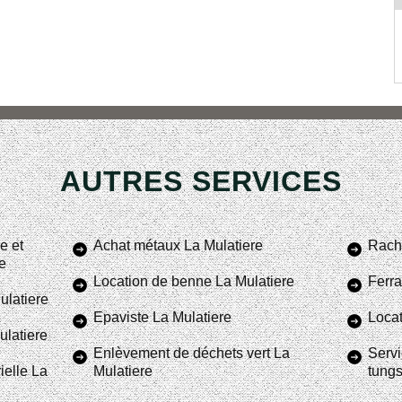
AUTRES SERVICES
e et
Achat métaux La Mulatiere
Racha
re
Location de benne La Mulatiere
Ferra
ulatiere
Epaviste La Mulatiere
Locat
ulatiere
Enlèvement de déchets vert La
Servi
ielle La
Mulatiere
tungs