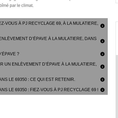
îmé par le climat.
Z-VOUS À PJ RECYCLAGE 69, À LA MULATIERE,
NLÈVEMENT D’ÉPAVE À LA MULATIERE, DANS
’ÉPAVE ?
R UN ENLÈVEMENT D’ÉPAVE À LA MULATIERE,
S LE 69350 : CE QUI EST RETENIR.
S LE 69350 : FIEZ-VOUS À PJ RECYCLAGE 69 !