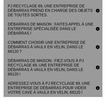
PJ RECYCLAGE 69, UNE ENTREPRISE DE
DÉBARRAS PREND EN CHARGE DES OBJETS
DE TOUTES SORTES.
DÉBARRAS DE MAISON : FAITES APPEL À UNE
ENTREPRISE SPÉCIALISÉE DANS LE
DÉBARRAS !
COMMENT CHOISIR UNE ENTREPRISE DE
DÉBARRAS À VAULX EN VELIN, DANS LE
69120 ?
DÉBARRAS DE MAISON : FIEZ-VOUS À PJ
RECYCLAGE 69, UNE ENTREPRISE DE
DÉBARRAS À VAULX EN VELIN, DANS LE
69120 !
ADRESSEZ-VOUS À PJ RECYCLAGE 69, UNE
ENTREPRISE DE DÉBARRAS POUR VIDER
VOTRE CAVE À VAULX EN VELIN, 69120 !