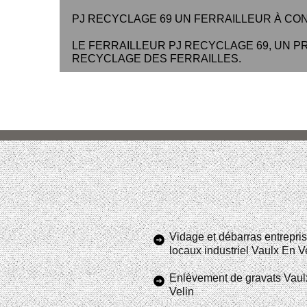
PJ RECYCLAGE 69 UN FERRAILLEUR À CONT
LE FERRAILLEUR PJ RECYCLAGE 69, UN P
RECYCLAGE DES FERRAILLES.
Vidage et débarras entrepris
locaux industriel Vaulx En V
Enlèvement de gravats Vaul
Velin