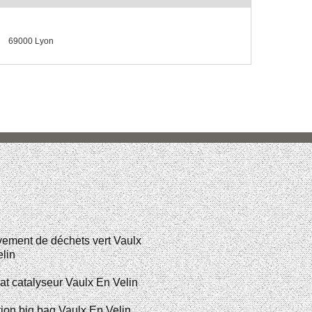
69000 Lyon
ement de déchets vert Vaulx
lin
t catalyseur Vaulx En Velin
ion big bag Vaulx En Velin