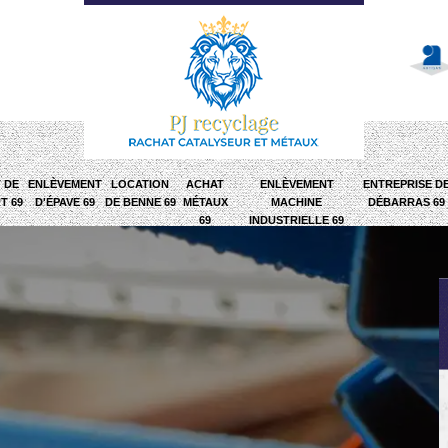
 DE
ENLÈVEMENT
LOCATION
ACHAT
ENLÈVEMENT
ENTREPRISE D
T 69
D'ÉPAVE 69
DE BENNE 69
MÉTAUX
MACHINE
DÉBARRAS 69
69
INDUSTRIELLE 69