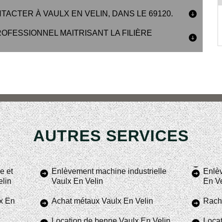
ACTER À VAULX EN VELIN, DANS LE 69120.
ROFESSIONNEL MAITRISANT LA FILIÈRE
AUTRES SERVICES
e et
Enlèvement machine industrielle
Enlèv
elin
Vaulx En Velin
En Ve
x En
Achat métaux Vaulx En Velin
Racha
Location de benne Vaulx En Velin
Locat