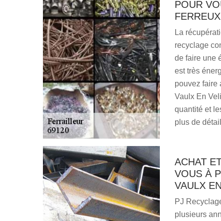
POUR VO
FERREUX
La récupérati
recyclage con
de faire une 
est très éner
pouvez faire 
Vaulx En Veli
quantité et 
plus de détai
ACHAT E
VOUS À P
VAULX EN
PJ Recyclage 
plusieurs ann