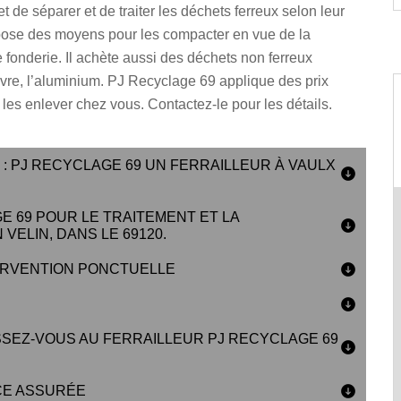
et de séparer et de traiter les déchets ferreux selon leur
spose des moyens pour les compacter en vue de la
 fonderie. Il achète aussi des déchets non ferreux
vre, l’aluminium. PJ Recyclage 69 applique des prix
ut les enlever chez vous. Contactez-le pour les détails.
: PJ RECYCLAGE 69 UN FERRAILLEUR À VAULX
E 69 POUR LE TRAITEMENT ET LA
VELIN, DANS LE 69120.
TERVENTION PONCTUELLE
SSEZ-VOUS AU FERRAILLEUR PJ RECYCLAGE 69
CE ASSURÉE