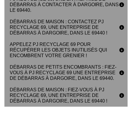
DÉBARRAS À CONTACTER À DARGOIRE, DANS
LE 69440.
DÉBARRAS DE MAISON : CONTACTEZ PJ
RECYCLAGE 69, UNE ENTREPRISE DE
DÉBARRAS À DARGOIRE, DANS LE 69440 !
APPELEZ PJ RECYCLAGE 69 POUR
RÉCUPÉRER LES OBJETS INUTILISÉS QUI
ENCOMBRENT VOTRE GRENIER !
DÉBARRAS DE PETITS ENCOMBRANTS : FIEZ-
VOUS À PJ RECYCLAGE 69 UNE ENTREPRISE
DE DÉBARRAS À DARGOIRE, DANS LE 69440.
DÉBARRAS DE MAISON : FIEZ-VOUS À PJ
RECYCLAGE 69, UNE ENTREPRISE DE
DÉBARRAS À DARGOIRE, DANS LE 69440 !