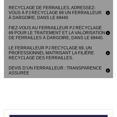
RECYCLAGE DE FERRAILLES, ADRESSEZ-
VOUS À PJ RECYCLAGE 69 UN FERRAILLEUR
À DARGOIRE, DANS LE 69440
FIEZ-VOUS AU FERRAILLEUR PJ RECYCLAGE
69 POUR LE TRAITEMENT ET LA VALORISATION
DE FERRAILLES À DARGOIRE, DANS LE 69440.
LE FERRAILLEUR PJ RECYCLAGE 69, UN
PROFESSIONNEL MAITRISANT LA FILIÈRE
RECYCLAGE DES FERRAILLES.
DEVIS D’UN FERRAILLEUR : TRANSPARENCE
ASSURÉE