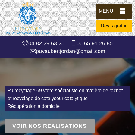
MENU
Devis gratuit
04 82 29 63 25
06 65 91 26 85
puyaubertjordan@gmail.com
PJ recyclage 69 votre spécialiste en matière de rachat
et recyclage de catalyseur catalytique
Récupération à domicile
VOIR NOS REALISATIONS