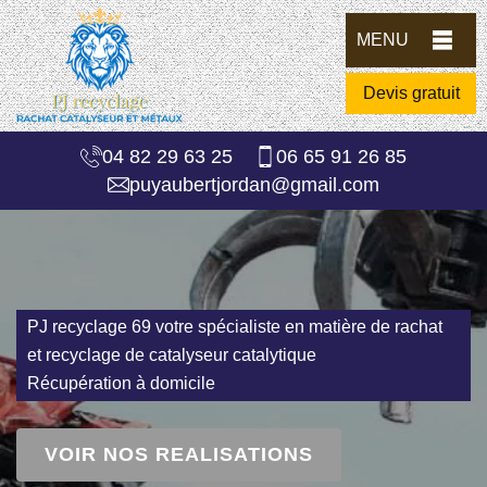
MENU
Devis gratuit
04 82 29 63 25
06 65 91 26 85
puyaubertjordan@gmail.com
PJ recyclage 69 votre spécialiste en matière de rachat
et recyclage de catalyseur catalytique
Récupération à domicile
VOIR NOS REALISATIONS