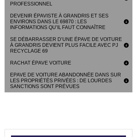
PROFESSIONNEL
DEVENIR ÉPAVISTE À GRANDRIS ET SES
ENVIRONS DANS LE 69870 : LES
INFORMATIONS QU’IL FAUT CONNAÎTRE
SE DÉBARRASSER D’UNE ÉPAVE DE VOITURE
À GRANDRIS DEVIENT PLUS FACILE AVEC PJ
RECYCLAGE 69
RACHAT ÉPAVE VOITURE
EPAVE DE VOITURE ABANDONNÉE DANS SUR
LES PROPRIÉTÉS PRIVÉES : DE LOURDES
SANCTIONS SONT PRÉVUES