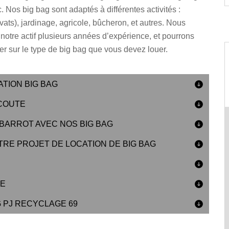
c. Nos big bag sont adaptés à différentes activités :
vats), jardinage, agricole, bûcheron, et autres. Nous
otre actif plusieurs années d’expérience, et pourrons
er sur le type de big bag que vous devez louer.
ATION BIG BAG
ÉCOUTE
BARROT AVEC NOS BIG BAG
TRE PROJET DE LOCATION DE BIG BAG
LE
 PJ RECYCLAGE 69