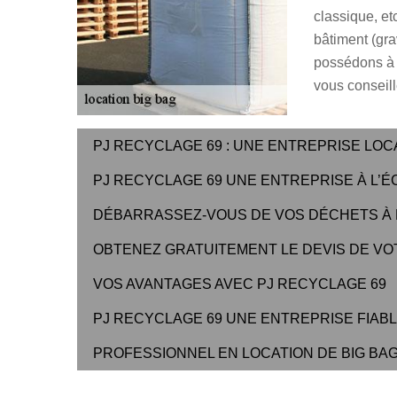
classique, et
bâtiment (gra
possédons à n
vous conseill
PJ RECYCLAGE 69 : UNE ENTREPRISE LOC
PJ RECYCLAGE 69 UNE ENTREPRISE À L’
DÉBARRASSEZ-VOUS DE VOS DÉCHETS À 
OBTENEZ GRATUITEMENT LE DEVIS DE VO
VOS AVANTAGES AVEC PJ RECYCLAGE 69
PJ RECYCLAGE 69 UNE ENTREPRISE FIAB
PROFESSIONNEL EN LOCATION DE BIG BAG