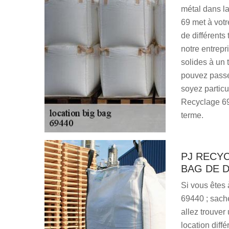
métal dans la
69 met à votr
de différents
notre entrep
solides à un 
pouvez passe
soyez particu
Recyclage 69
terme.
PJ RECYC
BAG DE 
Si vous êtes 
69440 ; sach
allez trouver
location diff