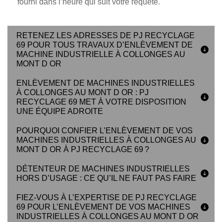
fourni dans l’heure qui suit votre requête.
RETENEZ LES ADRESSES DE PJ RECYCLAGE
69 POUR TOUS TRAVAUX D’ENLÈVEMENT DE
MACHINE INDUSTRIELLE À COLLONGES AU
MONT D OR
ENLÈVEMENT DE MACHINES INDUSTRIELLES
À COLLONGES AU MONT D OR : PJ
RECYCLAGE 69 MET À VOTRE DISPOSITION
UNE ÉQUIPE ADROITE
POURQUOI CONFIER L’ENLÈVEMENT DE VOS
MACHINES INDUSTRIELLES À COLLONGES AU
MONT D OR À PJ RECYCLAGE 69 ?
DÉTENTEUR DE MACHINES INDUSTRIELLES
HORS D’USAGE : CE QU’IL NE FAUT PAS FAIRE
FIEZ-VOUS À L’EXPERTISE DE PJ RECYCLAGE
69 POUR L’ENLÈVEMENT DE VOS MACHINES
INDUSTRIELLES À COLLONGES AU MONT D OR