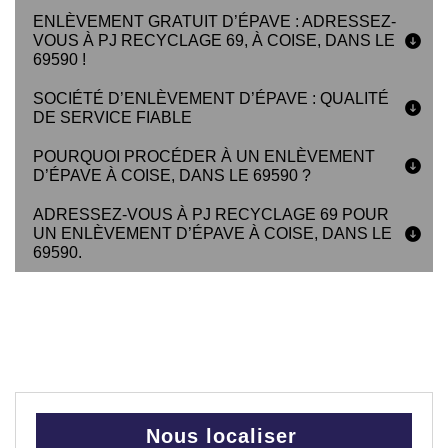
ENLÈVEMENT GRATUIT D’ÉPAVE : ADRESSEZ-
VOUS À PJ RECYCLAGE 69, À COISE, DANS LE
69590 !
SOCIÉTÉ D’ENLÈVEMENT D’ÉPAVE : QUALITÉ
DE SERVICE FIABLE
POURQUOI PROCÉDER À UN ENLÈVEMENT
D’ÉPAVE À COISE, DANS LE 69590 ?
ADRESSEZ-VOUS À PJ RECYCLAGE 69 POUR
UN ENLÈVEMENT D’ÉPAVE À COISE, DANS LE
69590.
Nous localiser