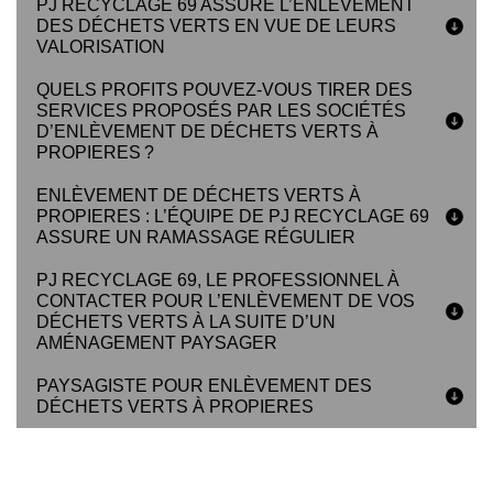
PJ RECYCLAGE 69 ASSURE L’ENLÈVEMENT
DES DÉCHETS VERTS EN VUE DE LEURS
VALORISATION
QUELS PROFITS POUVEZ-VOUS TIRER DES
SERVICES PROPOSÉS PAR LES SOCIÉTÉS
D’ENLÈVEMENT DE DÉCHETS VERTS À
PROPIERES ?
ENLÈVEMENT DE DÉCHETS VERTS À
PROPIERES : L’ÉQUIPE DE PJ RECYCLAGE 69
ASSURE UN RAMASSAGE RÉGULIER
PJ RECYCLAGE 69, LE PROFESSIONNEL À
CONTACTER POUR L’ENLÈVEMENT DE VOS
DÉCHETS VERTS À LA SUITE D’UN
AMÉNAGEMENT PAYSAGER
PAYSAGISTE POUR ENLÈVEMENT DES
DÉCHETS VERTS À PROPIERES