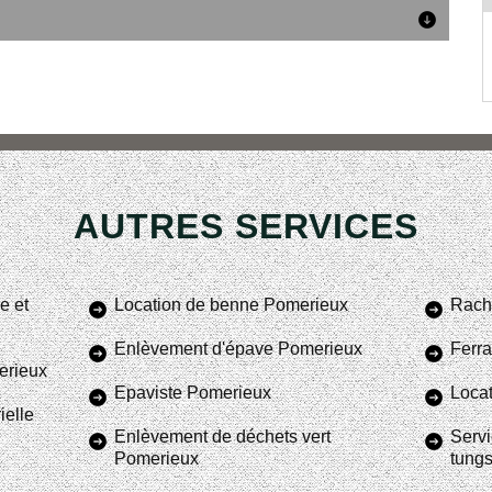
AUTRES SERVICES
e et
Location de benne Pomerieux
Rach
Enlèvement d'épave Pomerieux
Ferra
erieux
Epaviste Pomerieux
Locat
ielle
Enlèvement de déchets vert
Servi
Pomerieux
tung