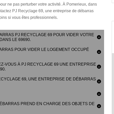
pour ne pas perturber votre activité. À Pomerieux, dans
ntactez PJ Recyclage 69, une entreprise de débarras
ins si vous êtes professionnels.
ARRAS PJ RECYCLAGE 69 POUR VIDER VOTRE
DANS LE 69690.
BARRAS POUR VIDER LE LOGEMENT OCCUPÉ
EZ-VOUS À PJ RECYCLAGE 69 UNE ENTREPRISE
90.
ECYCLAGE 69, UNE ENTREPRISE DE DÉBARRAS
DÉBARRAS PREND EN CHARGE DES OBJETS DE