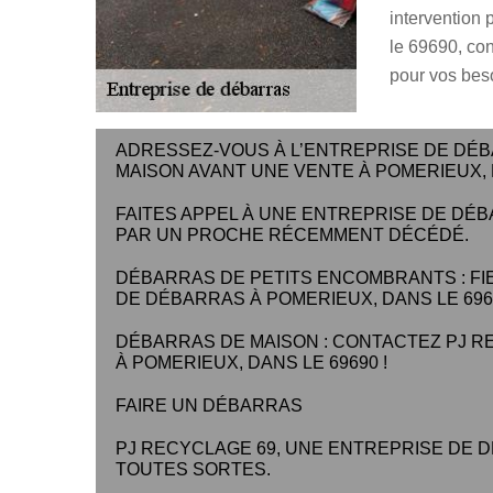
intervention 
le 69690, co
pour vos beso
ADRESSEZ-VOUS À L’ENTREPRISE DE DÉB
MAISON AVANT UNE VENTE À POMERIEUX, 
FAITES APPEL À UNE ENTREPRISE DE DÉ
PAR UN PROCHE RÉCEMMENT DÉCÉDÉ.
DÉBARRAS DE PETITS ENCOMBRANTS : FI
DE DÉBARRAS À POMERIEUX, DANS LE 696
DÉBARRAS DE MAISON : CONTACTEZ PJ R
À POMERIEUX, DANS LE 69690 !
FAIRE UN DÉBARRAS
PJ RECYCLAGE 69, UNE ENTREPRISE DE 
TOUTES SORTES.