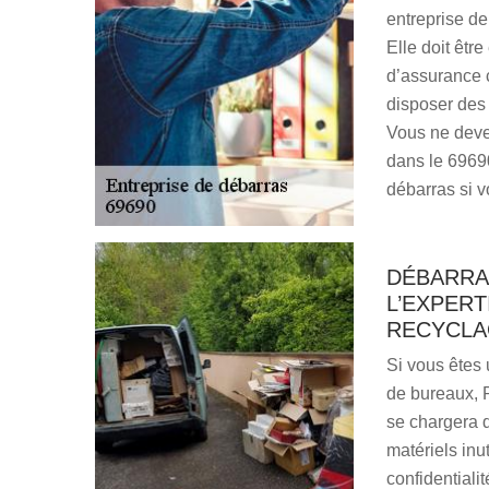
entreprise de
Elle doit être
d’assurance c
disposer des
Vous ne devez
dans le 6969
débarras si 
DÉBARRAS
L’EXPERT
RECYCLAG
Si vous êtes 
de bureaux, P
se chargera 
matériels inu
confidentiali