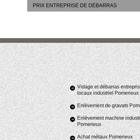
PRIX ENTREPRISE DE DÉBARRAS
Vidage et débarras entrepris
locaux industriel Pomerieux
Enlèvement de gravats Pom
Enlèvement machine industr
Pomerieux
Achat métaux Pomerieux