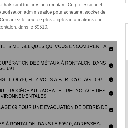
achats sont toujours au comptant. Ce professionnel
autorisation administrative pour acheter et stocker de
 Contactez-le pour de plus amples informations qui
Rontalon, dans le 69510.
ETS MÉTALLIQUES QUI VOUS ENCOMBRENT À
ÉCUPÉRATION DES MÉTAUX À RONTALON, DANS
E 69 !
LE 69510, FIEZ-VOUS À PJ RECYCLAGE 69 !
QUI PROCÈDE AU RACHAT ET RECYCLAGE DES
NVIRONNEMENTALES.
LAGE 69 POUR UNE ÉVACUATION DE DÉBRIS DE
 À RONTALON, DANS LE 69510, ADRESSEZ-