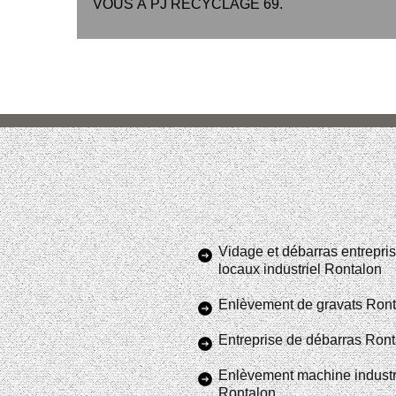
VOUS À PJ RECYCLAGE 69.
Vidage et débarras entrepris
locaux industriel Rontalon
Enlèvement de gravats Ron
Entreprise de débarras Ron
Enlèvement machine industr
Rontalon