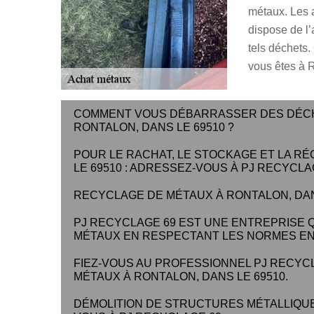
métaux. Les 
dispose de l’
tels déchets.
vous êtes à 
COMMENT VOUS DÉBARRASSER DES DÉCH
RONTALON, DANS LE 69510 ?
POUR LE RACHAT, LE STOCKAGE ET LA R
LE 69510 : ADRESSEZ-VOUS À PJ RECYCLAG
RECYCLAGE DE MÉTAUX À RONTALON, DANS 
PJ RECYCLAGE 69 EST UNE ENTREPRISE 
MÉTAUX EN RESPECTANT LES NORMES E
FIEZ-VOUS AU PROFESSIONNEL PJ RECYC
MÉTAUX À RONTALON, DANS LE 69510.
DÉMOLITION DE STRUCTURES MÉTALLIQUES