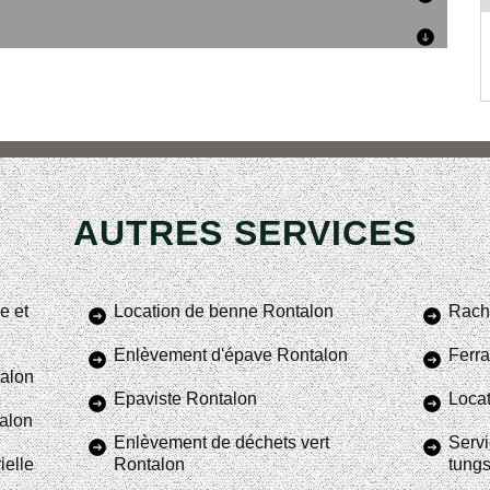
AUTRES SERVICES
e et
Location de benne Rontalon
Racha
Enlèvement d'épave Rontalon
Ferra
talon
Epaviste Rontalon
Locat
talon
Enlèvement de déchets vert
Servi
ielle
Rontalon
tung