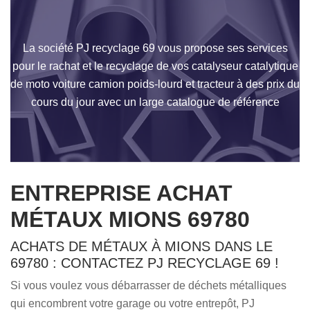
La société PJ recyclage 69 vous propose ses services
pour le rachat et le recyclage de vos catalyseur catalytique
de moto voiture camion poids-lourd et tracteur à des prix du
cours du jour avec un large catalogue de référence
ENTREPRISE ACHAT
MÉTAUX MIONS 69780
ACHATS DE MÉTAUX À MIONS DANS LE
69780 : CONTACTEZ PJ RECYCLAGE 69 !
Si vous voulez vous débarrasser de déchets métalliques
qui encombrent votre garage ou votre entrepôt, PJ