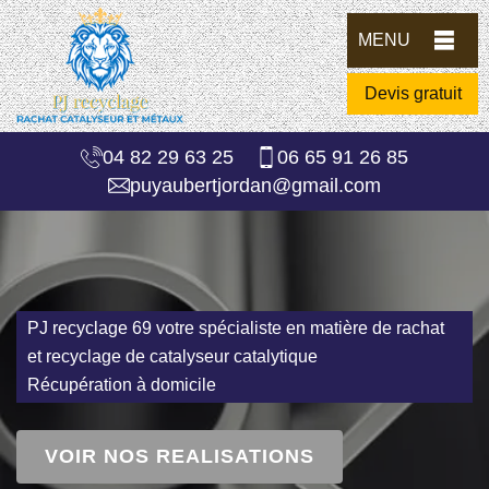
MENU
Devis gratuit
04 82 29 63 25
06 65 91 26 85
puyaubertjordan@gmail.com
PJ recyclage 69 votre spécialiste en matière de rachat
et recyclage de catalyseur catalytique
Récupération à domicile
VOIR NOS REALISATIONS