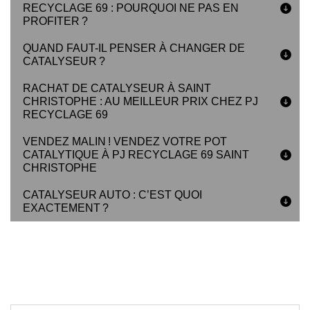
RECYCLAGE 69 : POURQUOI NE PAS EN
PROFITER ?
QUAND FAUT-IL PENSER À CHANGER DE
CATALYSEUR ?
RACHAT DE CATALYSEUR À SAINT
CHRISTOPHE : AU MEILLEUR PRIX CHEZ PJ
RECYCLAGE 69
VENDEZ MALIN ! VENDEZ VOTRE POT
CATALYTIQUE À PJ RECYCLAGE 69 SAINT
CHRISTOPHE
CATALYSEUR AUTO : C’EST QUOI
EXACTEMENT ?