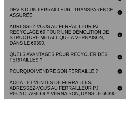
DEVIS D’UN FERRAILLEUR : TRANSPARENCE
ASSURÉE
ADRESSEZ-VOUS AU FERRAILLEUR PJ
RECYCLAGE 69 POUR UNE DÉMOLITION DE
STRUCTURE MÉTALLIQUE À VERNAISON,
DANS LE 69390.
QUELS AVANTAGES POUR RECYCLER DES
FERRAILLES ?
POURQUOI VENDRE SON FERRAILLE ?
ACHAT ET VENTES DE FERRAILLES,
ADRESSEZ-VOUS AU FERRAILLEUR PJ
RECYCLAGE 69 À VERNAISON, DANS LE 69390.