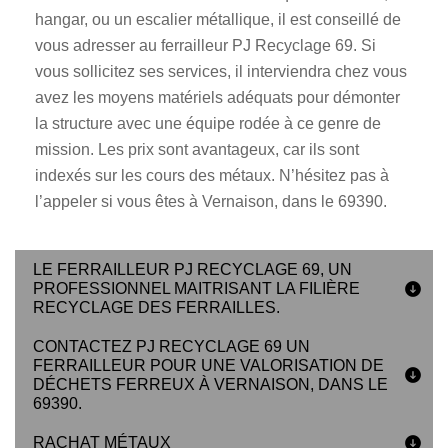
hangar, ou un escalier métallique, il est conseillé de
vous adresser au ferrailleur PJ Recyclage 69. Si
vous sollicitez ses services, il interviendra chez vous
avez les moyens matériels adéquats pour démonter
la structure avec une équipe rodée à ce genre de
mission. Les prix sont avantageux, car ils sont
indexés sur les cours des métaux. N’hésitez pas à
l’appeler si vous êtes à Vernaison, dans le 69390.
LE FERRAILLEUR PJ RECYCLAGE 69, UN
PROFESSIONNEL MAITRISANT LA FILIÈRE
RECYCLAGE DES FERRAILLES.
CONTACTEZ PJ RECYCLAGE 69 UN
FERRAILLEUR POUR UNE VALORISATION DE
DÉCHETS FERREUX À VERNAISON, DANS LE
69390.
RACHAT MÉTAUX