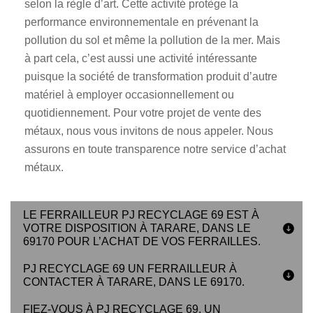
selon la règle d’art. Cette activité protège la
performance environnementale en prévenant la
pollution du sol et même la pollution de la mer. Mais
à part cela, c’est aussi une activité intéressante
puisque la société de transformation produit d’autre
matériel à employer occasionnellement ou
quotidiennement. Pour votre projet de vente des
métaux, nous vous invitons de nous appeler. Nous
assurons en toute transparence notre service d’achat
métaux.
LE FERRAILLEUR PJ RECYCLAGE 69 EST À
VOTRE DISPOSITION À TARARE, DANS LE
69170 POUR L’ACHAT DE VOS FERRAILLES.
PJ RECYCLAGE 69 UN FERRAILLEUR À
CONTACTER À TARARE, DANS LE 69170.
FIEZ-VOUS À PJ RECYCLAGE 69, UN