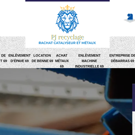
 DE
ENLÈVEMENT
LOCATION
ACHAT
ENLÈVEMENT
ENTREPRISE D
T 69
D'ÉPAVE 69
DE BENNE 69
MÉTAUX
MACHINE
DÉBARRAS 69
69
INDUSTRIELLE 69