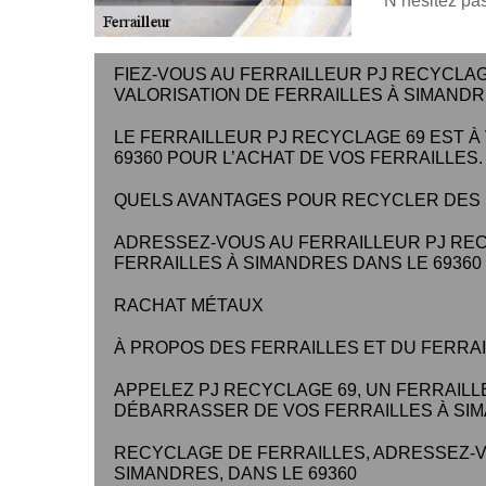
N’hésitez pas
FIEZ-VOUS AU FERRAILLEUR PJ RECYCLAG
VALORISATION DE FERRAILLES À SIMANDRE
LE FERRAILLEUR PJ RECYCLAGE 69 EST À
69360 POUR L’ACHAT DE VOS FERRAILLES.
QUELS AVANTAGES POUR RECYCLER DES 
ADRESSEZ-VOUS AU FERRAILLEUR PJ RE
FERRAILLES À SIMANDRES DANS LE 69360
RACHAT MÉTAUX
À PROPOS DES FERRAILLES ET DU FERRA
APPELEZ PJ RECYCLAGE 69, UN FERRAILL
DÉBARRASSER DE VOS FERRAILLES À SIMA
RECYCLAGE DE FERRAILLES, ADRESSEZ-V
SIMANDRES, DANS LE 69360