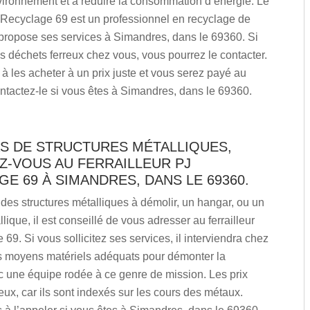
vironnement et à réduire la consommation d’énergie. Le
J Recyclage 69 est un professionnel en recyclage de
i propose ses services à Simandres, dans le 69360. Si
 déchets ferreux chez vous, vous pourrez le contacter.
é à les acheter à un prix juste et vous serez payé au
ntactez-le si vous êtes à Simandres, dans le 69360.
S DE STRUCTURES MÉTALLIQUES,
Z-VOUS AU FERRAILLEUR PJ
E 69 À SIMANDRES, DANS LE 69360.
des structures métalliques à démolir, un hangar, ou un
lique, il est conseillé de vous adresser au ferrailleur
69. Si vous sollicitez ses services, il interviendra chez
s moyens matériels adéquats pour démonter la
c une équipe rodée à ce genre de mission. Les prix
ux, car ils sont indexés sur les cours des métaux.