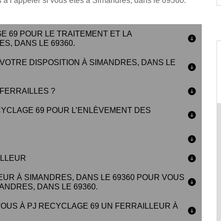
 à l’appeler si vous êtes à Simandres, dans le 69360.
E 69 POUR LE TRAITEMENT ET LA
S, DANS LE 69360.
 VOTRE DISPOSITION À SIMANDRES, DANS LE
FERRAILLES ?
CYCLAGE 69 POUR L’ENLÈVEMENT DES
ILLEUR
EUR À SIMANDRES, DANS LE 69360 POUR VOUS
NDRES, DANS LE 69360.
OUS À PJ RECYCLAGE 69 UN FERRAILLEUR À