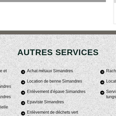
AUTRES SERVICES
e et
Achat métaux Simandres
Rach
Location de benne Simandres
Locat
andres
Enlèvement d'épave Simandres
Servi
andres
tung
Epaviste Simandres
ielle
Enlèvement de déchets vert