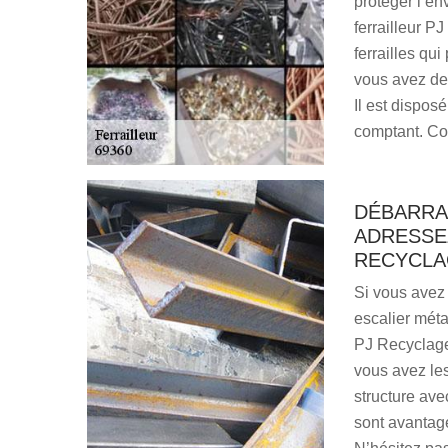
protéger l’en
ferrailleur P
ferrailles qu
vous avez des
Il est dispos
comptant. Co
DÉBARRA
ADRESSE
RECYCLAG
Si vous avez 
escalier métal
PJ Recyclage 
vous avez le
structure ave
sont avantage