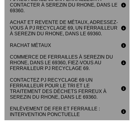
CONTACTER À SEREZIN DU RHONE, DANS LE
69360.
ACHAT ET REVENTE DE MÉTAUX, ADRESSEZ-
VOUS À PJ RECYCLAGE 69, UN FERRAILLEUR
À SEREZIN DU RHONE, DANS LE 69360.
RACHAT MÉTAUX
COMMERCE DE FERRAILLES À SEREZIN DU
RHONE, DANS LE 69360, FIEZ-VOUS AU
FERRAILLEUR PJ RECYCLAGE 69.
CONTACTEZ PJ RECYCLAGE 69 UN
FERRAILLEUR POUR LE TRI ET LE
TRAITEMENT DES DÉCHETS FERREUX À
SEREZIN DU RHONE, DANS LE 69360.
ENLÈVEMENT DE FER ET FERRAILLE :
INTERVENTION PONCTUELLE