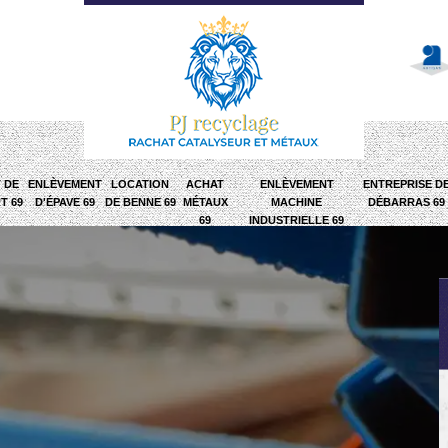
 DE
ENLÈVEMENT
LOCATION
ACHAT
ENLÈVEMENT
ENTREPRISE D
T 69
D'ÉPAVE 69
DE BENNE 69
MÉTAUX
MACHINE
DÉBARRAS 69
69
INDUSTRIELLE 69