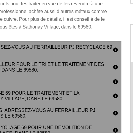
els pour les traiter en vue de les revendre à une
 professionnel achète aussi d’autres métaux comme
e cuivre. Pour plus de détails, il est conseillé de le
vous êtes à Sathonay Village, dans le 69580.
SSEZ-VOUS AU FERRAILLEUR PJ RECYCLAGE 69
LEUR POUR LE TRI ET LE TRAITEMENT DES
DANS LE 69580.
E 69 POUR LE TRAITEMENT ET LA
 VILLAGE, DANS LE 69580.
, ADRESSEZ-VOUS AU FERRAILLEUR PJ
 LE 69580.
YCLAGE 69 POUR UNE DÉMOLITION DE