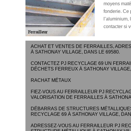
moyens matéri
fonderie. Ce
l’aluminium, l
contacter si 
ACHAT ET VENTES DE FERRAILLES, ADRE
À SATHONAY VILLAGE, DANS LE 69580.
CONTACTEZ PJ RECYCLAGE 69 UN FERRAIL
DÉCHETS FERREUX À SATHONAY VILLAGE, 
RACHAT MÉTAUX
FIEZ-VOUS AU FERRAILLEUR PJ RECYCLAG
VALORISATION DE FERRAILLES À SATHONAY
DÉBARRAS DE STRUCTURES MÉTALLIQUES
RECYCLAGE 69 À SATHONAY VILLAGE, DANS
ADRESSEZ-VOUS AU FERRAILLEUR PJ REC