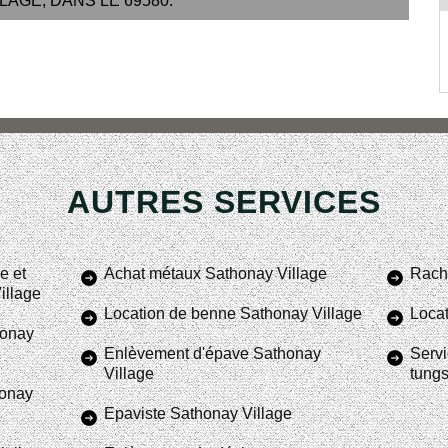
AGE, DANS LE 69580.
AUTRES SERVICES
e et
Achat métaux Sathonay Village
Racha
illage
Location de benne Sathonay Village
Locat
honay
Enlèvement d'épave Sathonay
Servi
Village
tungs
honay
Epaviste Sathonay Village