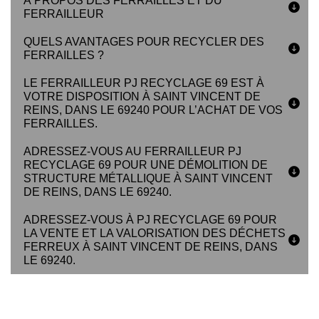
À PROPOS DES FERRAILLES ET DU
FERRAILLEUR
QUELS AVANTAGES POUR RECYCLER DES
FERRAILLES ?
LE FERRAILLEUR PJ RECYCLAGE 69 EST À
VOTRE DISPOSITION À SAINT VINCENT DE
REINS, DANS LE 69240 POUR L’ACHAT DE VOS
FERRAILLES.
ADRESSEZ-VOUS AU FERRAILLEUR PJ
RECYCLAGE 69 POUR UNE DÉMOLITION DE
STRUCTURE MÉTALLIQUE À SAINT VINCENT
DE REINS, DANS LE 69240.
ADRESSEZ-VOUS À PJ RECYCLAGE 69 POUR
LA VENTE ET LA VALORISATION DES DÉCHETS
FERREUX À SAINT VINCENT DE REINS, DANS
LE 69240.