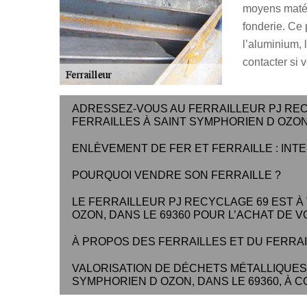
moyens matéri
fonderie. Ce
l’aluminium, l
contacter si
ADRESSEZ-VOUS AU FERRAILLEUR PJ RE
FERRAILLES À SAINT SYMPHORIEN D OZON
ENLÈVEMENT DE FER ET FERRAILLE : IN
POURQUOI VENDRE SON FERRAILLE ?
LE FERRAILLEUR PJ RECYCLAGE 69 EST À
OZON, DANS LE 69360 POUR L’ACHAT DE V
À PROPOS DES FERRAILLES ET DU FERRA
VALORISATION DE DÉCHETS MÉTALLIQUES 
SYMPHORIEN D OZON, DANS LE 69360, À 