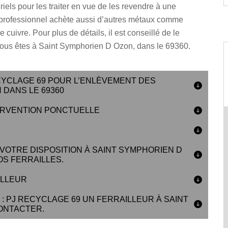
els pour les traiter en vue de les revendre à une
 professionnel achète aussi d’autres métaux comme
e cuivre. Pour plus de détails, il est conseillé de le
 vous êtes à Saint Symphorien D Ozon, dans le 69360.
CYCLAGE 69 POUR L’ENLÈVEMENT DES
 DANS LE 69360
TERVENTION PONCTUELLE
 VOTRE DISPOSITION À SAINT SYMPHORIEN D
OS FERRAILLES.
ILLEUR
: PJ RECYCLAGE 69 UN FERRAILLEUR À SAINT
CONTACTER.