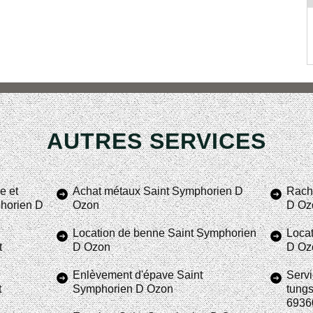
AUTRES SERVICES
e et
Achat métaux Saint Symphorien D
Racha
phorien D
Ozon
D Oz
Location de benne Saint Symphorien
Locat
t
D Ozon
D Oz
Enlèvement d'épave Saint
Servi
t
Symphorien D Ozon
tung
6936