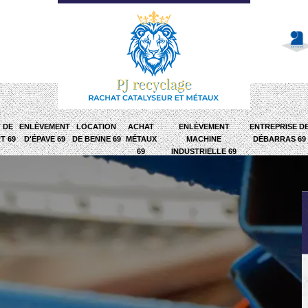
 DE
ENLÈVEMENT
LOCATION
ACHAT
ENLÈVEMENT
ENTREPRISE D
T 69
D'ÉPAVE 69
DE BENNE 69
MÉTAUX
MACHINE
DÉBARRAS 69
69
INDUSTRIELLE 69