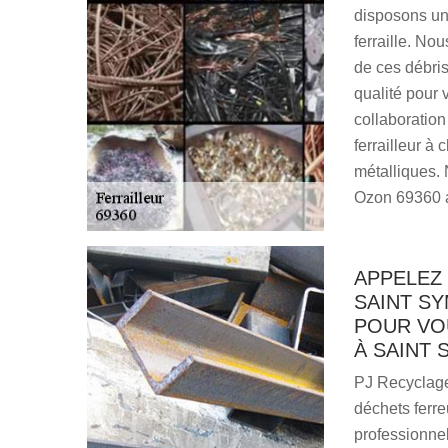
disposons une
ferraille. No
de ces débri
qualité pour 
collaboration
ferrailleur à
métalliques. 
Ozon 69360 a
APPELEZ 
SAINT SY
POUR VO
À SAINT 
PJ Recyclage
déchets ferr
professionnel 