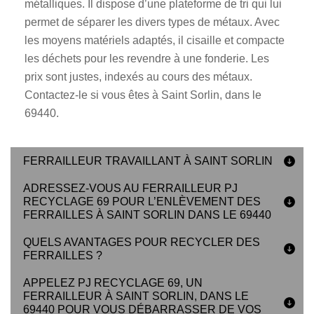
métalliques. Il dispose d’une plateforme de tri qui lui
permet de séparer les divers types de métaux. Avec
les moyens matériels adaptés, il cisaille et compacte
les déchets pour les revendre à une fonderie. Les
prix sont justes, indexés au cours des métaux.
Contactez-le si vous êtes à Saint Sorlin, dans le
69440.
FERRAILLEUR TRAVAILLANT À SAINT SORLIN
ADRESSEZ-VOUS AU FERRAILLEUR PJ
RECYCLAGE 69 POUR L’ENLÈVEMENT DES
FERRAILLES À SAINT SORLIN DANS LE 69440
QUELS AVANTAGES POUR RECYCLER DES
FERRAILLES ?
APPELEZ PJ RECYCLAGE 69, UN
FERRAILLEUR À SAINT SORLIN, DANS LE
69440 POUR VOUS DÉBARRASSER DE VOS