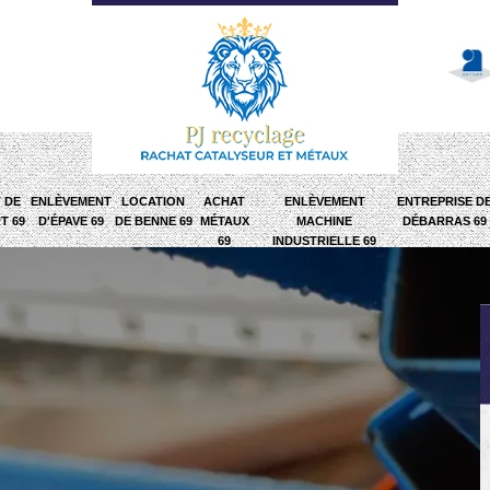
 DE
ENLÈVEMENT
LOCATION
ACHAT
ENLÈVEMENT
ENTREPRISE D
T 69
D'ÉPAVE 69
DE BENNE 69
MÉTAUX
MACHINE
DÉBARRAS 69
69
INDUSTRIELLE 69