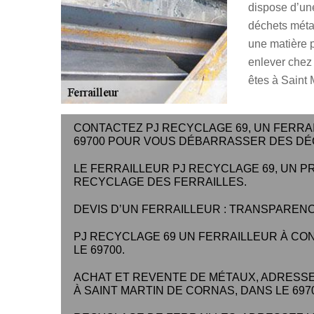
dispose d’une 
déchets métal
une matière p
enlever chez 
êtes à Saint 
CONTACTEZ PJ RECYCLAGE 69, UN FERRAI
69700 POUR VOUS DÉBARRASSER DES DÉ
LE FERRAILLEUR PJ RECYCLAGE 69, UN P
RECYCLAGE DES FERRAILLES.
DEVIS D’UN FERRAILLEUR : TRANSPAREN
PJ RECYCLAGE 69 UN FERRAILLEUR À CO
LE 69700.
ACHAT ET REVENTE DE MÉTAUX, ADRESSE
À SAINT MARTIN DE CORNAS, DANS LE 6970