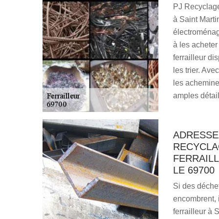
PJ Recyclage 
à Saint Marti
électroménage
à les acheter
ferrailleur d
les trier. Av
les acheminer
amples détail
ADRESSE
RECYCLA
FERRAILL
LE 69700
Si des déchet
encombrent, i
ferrailleur à