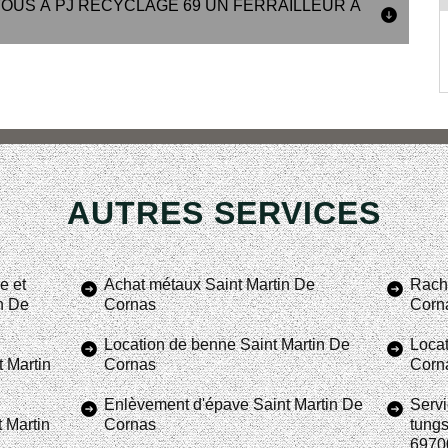
OUS À PJ RECYCLAGE 69 UN FERRAILLEUR À
AUTRES SERVICES
e et
Achat métaux Saint Martin De
Racha
in De
Cornas
Corn
Location de benne Saint Martin De
Locat
 Martin
Cornas
Corn
Enlèvement d'épave Saint Martin De
Servi
 Martin
Cornas
tungs
6970