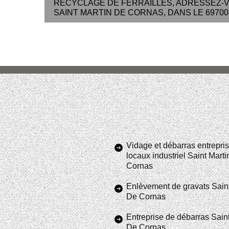
RECYCLAGE DE FERRAILLES, ADRESSEZ-V
SAINT MARTIN DE CORNAS, DANS LE 69700
Vidage et débarras entrepris
locaux industriel Saint Mart
Cornas
Enlèvement de gravats Saint
De Cornas
Entreprise de débarras Saint
De Cornas