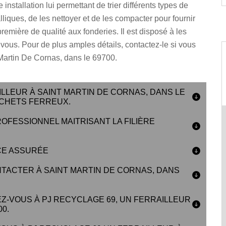
installation lui permettant de trier différents types de
liques, de les nettoyer et de les compacter pour fournir
remière de qualité aux fonderies. Il est disposé à les
vous. Pour de plus amples détails, contactez-le si vous
Martin De Cornas, dans le 69700.
LLEUR À SAINT MARTIN DE CORNAS, DANS LE
CHETS FERREUX.
ROFESSIONNEL MAITRISANT LA FILIÈRE
CE ASSURÉE
NTACTER À SAINT MARTIN DE CORNAS, DANS
Z-VOUS À PJ RECYCLAGE 69, UN FERRAILLEUR
0.