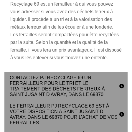
Recyclage 69 est un ferrailleur à qui vous pouvez
vous adresser si vous avez des déchets ferreux à
liquider. Il procède à un tri et à la valorisation des
métaux ferreux afin de les écouler à une fonderie.
Les ferrailles seront compactées pour être recyclées
par la suite. Selon la quantité et la qualité de la
ferraille, il vous fera un prix avantageux. Il est disposé
à vous les enlever si vous trouvez une entente.
CONTACTEZ PJ RECYCLAGE 69 UN
FERRAILLEUR POUR LE TRI ET LE
TRAITEMENT DES DÉCHETS FERREUX À
SAINT JUSAINT D AVRAY, DANS LE 69870.
LE FERRAILLEUR PJ RECYCLAGE 69 EST À
VOTRE DISPOSITION À SAINT JUSAINT D
AVRAY, DANS LE 69870 POUR L’ACHAT DE VOS
FERRAILLES.