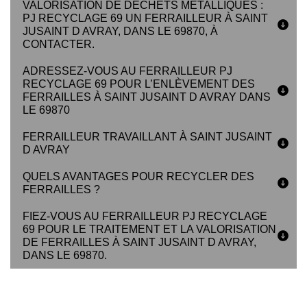
VALORISATION DE DÉCHETS MÉTALLIQUES :
PJ RECYCLAGE 69 UN FERRAILLEUR À SAINT
JUSAINT D AVRAY, DANS LE 69870, À
CONTACTER.
ADRESSEZ-VOUS AU FERRAILLEUR PJ
RECYCLAGE 69 POUR L’ENLÈVEMENT DES
FERRAILLES À SAINT JUSAINT D AVRAY DANS
LE 69870
FERRAILLEUR TRAVAILLANT À SAINT JUSAINT
D AVRAY
QUELS AVANTAGES POUR RECYCLER DES
FERRAILLES ?
FIEZ-VOUS AU FERRAILLEUR PJ RECYCLAGE
69 POUR LE TRAITEMENT ET LA VALORISATION
DE FERRAILLES À SAINT JUSAINT D AVRAY,
DANS LE 69870.