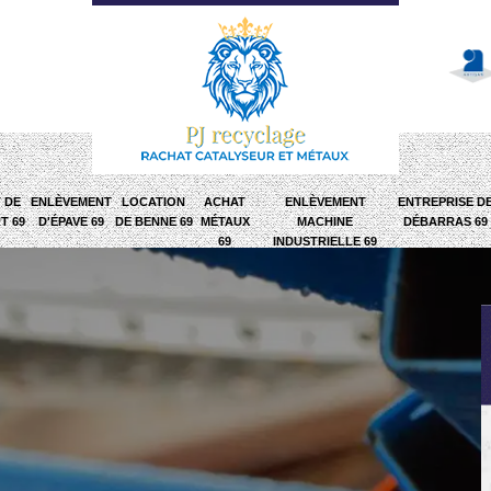
 DE
ENLÈVEMENT
LOCATION
ACHAT
ENLÈVEMENT
ENTREPRISE D
T 69
D'ÉPAVE 69
DE BENNE 69
MÉTAUX
MACHINE
DÉBARRAS 69
69
INDUSTRIELLE 69