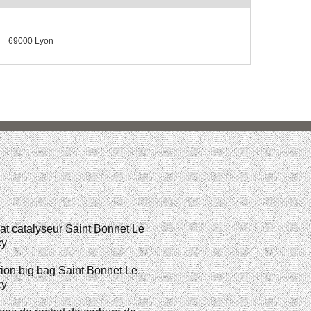
69000 Lyon
t catalyseur Saint Bonnet Le
cy
ion big bag Saint Bonnet Le
cy