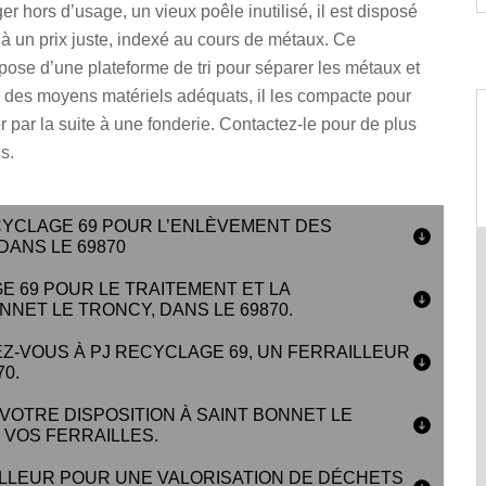
r hors d’usage, un vieux poêle inutilisé, il est disposé
 à un prix juste, indexé au cours de métaux. Ce
ispose d’une plateforme de tri pour séparer les métaux et
ec des moyens matériels adéquats, il les compacte pour
 par la suite à une fonderie. Contactez-le pour de plus
s.
CYCLAGE 69 POUR L’ENLÈVEMENT DES
DANS LE 69870
E 69 POUR LE TRAITEMENT ET LA
NNET LE TRONCY, DANS LE 69870.
Z-VOUS À PJ RECYCLAGE 69, UN FERRAILLEUR
0.
 VOTRE DISPOSITION À SAINT BONNET LE
 VOS FERRAILLES.
LLEUR POUR UNE VALORISATION DE DÉCHETS