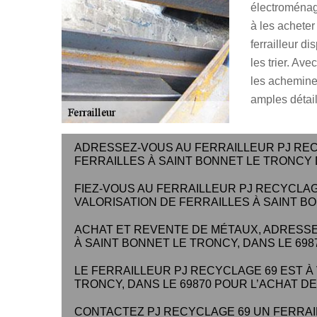
électroménage
à les acheter
ferrailleur d
les trier. Av
les acheminer
amples détail
ADRESSEZ-VOUS AU FERRAILLEUR PJ RE
FERRAILLES À SAINT BONNET LE TRONCY 
FIEZ-VOUS AU FERRAILLEUR PJ RECYCLAG
VALORISATION DE FERRAILLES À SAINT BO
ACHAT ET REVENTE DE MÉTAUX, ADRESSE
À SAINT BONNET LE TRONCY, DANS LE 6987
LE FERRAILLEUR PJ RECYCLAGE 69 EST À
TRONCY, DANS LE 69870 POUR L’ACHAT DE
CONTACTEZ PJ RECYCLAGE 69 UN FERRAI