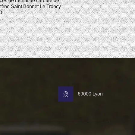
ces de rachat de carbure de
tène Saint Bonnet Le Troncy
0
69000 Lyon