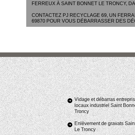
FERREUX À SAINT BONNET LE TRONCY, DAN
CONTACTEZ PJ RECYCLAGE 69, UN FERRAI
69870 POUR VOUS DÉBARRASSER DES DÉ
Vidage et débarras entrepris
locaux industriel Saint Bonn
Troncy
Enlèvement de gravats Sain
Le Troncy