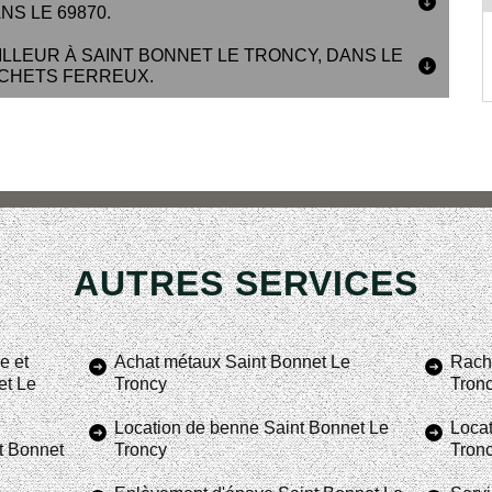
S LE 69870.
LLEUR À SAINT BONNET LE TRONCY, DANS LE
CHETS FERREUX.
AUTRES SERVICES
e et
Achat métaux Saint Bonnet Le
Racha
et Le
Troncy
Tron
Location de benne Saint Bonnet Le
Locat
t Bonnet
Troncy
Tron