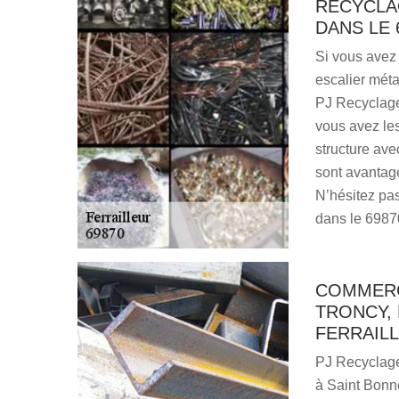
RECYCLAG
DANS LE 
Si vous avez 
escalier métal
PJ Recyclage 
vous avez le
structure ave
sont avantage
N’hésitez pas
dans le 6987
COMMERC
TRONCY, 
FERRAILL
PJ Recyclage 
à Saint Bonne