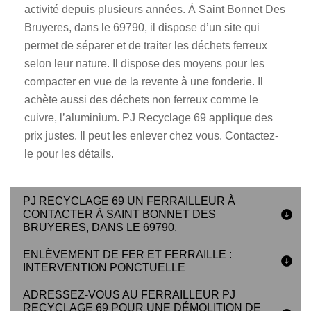
activité depuis plusieurs années. À Saint Bonnet Des
Bruyeres, dans le 69790, il dispose d’un site qui
permet de séparer et de traiter les déchets ferreux
selon leur nature. Il dispose des moyens pour les
compacter en vue de la revente à une fonderie. Il
achète aussi des déchets non ferreux comme le
cuivre, l’aluminium. PJ Recyclage 69 applique des
prix justes. Il peut les enlever chez vous. Contactez-
le pour les détails.
PJ RECYCLAGE 69 UN FERRAILLEUR À
CONTACTER À SAINT BONNET DES
BRUYERES, DANS LE 69790.
ENLÈVEMENT DE FER ET FERRAILLE :
INTERVENTION PONCTUELLE
ADRESSEZ-VOUS AU FERRAILLEUR PJ
RECYCLAGE 69 POUR UNE DÉMOLITION DE