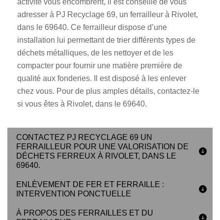
activité vous encombrent, il est conseillé de vous
adresser à PJ Recyclage 69, un ferrailleur à Rivolet,
dans le 69640. Ce ferrailleur dispose d’une
installation lui permettant de trier différents types de
déchets métalliques, de les nettoyer et de les
compacter pour fournir une matière première de
qualité aux fonderies. Il est disposé à les enlever
chez vous. Pour de plus amples détails, contactez-le
si vous êtes à Rivolet, dans le 69640.
CONTACTEZ PJ RECYCLAGE 69 UN
FERRAILLEUR POUR UNE VALORISATION DE
DÉCHETS FERREUX À RIVOLET, DANS LE
69640.
ENLÈVEMENT DE FER ET FERRAILLE :
INTERVENTION PONCTUELLE
À PROPOS DES FERRAILLES ET DU