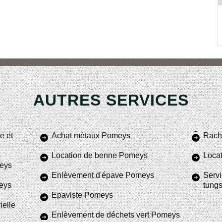
AUTRES SERVICES
e et
Achat métaux Pomeys
Rach
Location de benne Pomeys
Loca
eys
Enlèvement d'épave Pomeys
Servi
eys
tung
Epaviste Pomeys
ielle
Enlèvement de déchets vert Pomeys