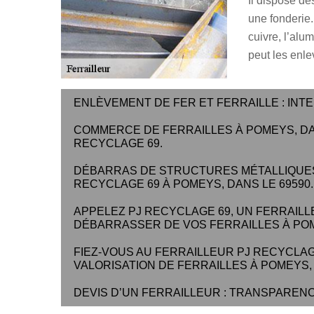
Il dispose d
une fonderie.
cuivre, l’alu
peut les enle
ENLÈVEMENT DE FER ET FERRAILLE : IN
COMMERCE DE FERRAILLES À POMEYS, DAN
RECYCLAGE 69.
DÉBARRAS DE STRUCTURES MÉTALLIQUES
RECYCLAGE 69 À POMEYS, DANS LE 69590.
APPELEZ PJ RECYCLAGE 69, UN FERRAILL
DÉBARRASSER DE VOS FERRAILLES À POME
FIEZ-VOUS AU FERRAILLEUR PJ RECYCLAG
VALORISATION DE FERRAILLES À POMEYS, 
DEVIS D’UN FERRAILLEUR : TRANSPAREN