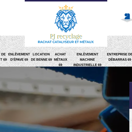
 DE
ENLÈVEMENT
LOCATION
ACHAT
ENLÈVEMENT
ENTREPRISE D
T 69
D'ÉPAVE 69
DE BENNE 69
MÉTAUX
MACHINE
DÉBARRAS 69
69
INDUSTRIELLE 69