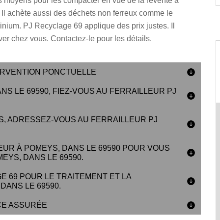
es moyens pour les compacter en vue de la revente à
 Il achète aussi des déchets non ferreux comme le
minium. PJ Recyclage 69 applique des prix justes. Il
ver chez vous. Contactez-le pour les détails.
TERVENTION PONCTUELLE
S LE 69590, FIEZ-VOUS AU FERRAILLEUR PJ
, ADRESSEZ-VOUS AU FERRAILLEUR PJ
EUR À POMEYS, DANS LE 69590 POUR VOUS
YS, DANS LE 69590.
E 69 POUR LE TRAITEMENT ET LA
DANS LE 69590.
CE ASSURÉE