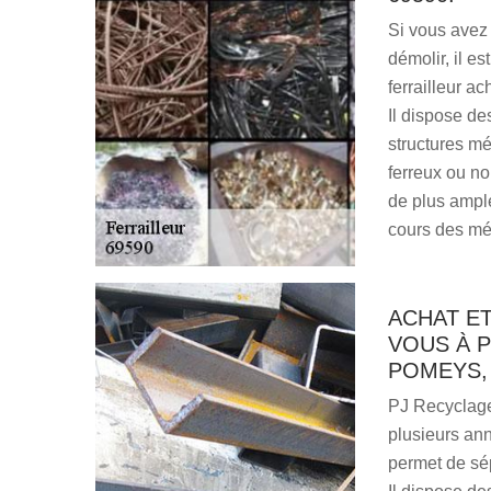
Si vous avez
démolir, il e
ferrailleur a
Il dispose de
structures mé
ferreux ou non
de plus ample
cours des mé
ACHAT E
VOUS À P
POMEYS, 
PJ Recyclage 
plusieurs ann
permet de sép