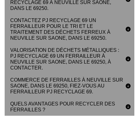
RECYCLAGE 69 À NEUVILLE SUR SAONE,
DANS LE 69250.
CONTACTEZ PJ RECYCLAGE 69 UN
FERRAILLEUR POUR LE TRI ET LE
TRAITEMENT DES DÉCHETS FERREUX À
NEUVILLE SUR SAONE, DANS LE 69250.
VALORISATION DE DÉCHETS MÉTALLIQUES :
PJ RECYCLAGE 69 UN FERRAILLEUR À
NEUVILLE SUR SAONE, DANS LE 69250, À
CONTACTER.
COMMERCE DE FERRAILLES À NEUVILLE SUR
SAONE, DANS LE 69250, FIEZ-VOUS AU
FERRAILLEUR PJ RECYCLAGE 69.
QUELS AVANTAGES POUR RECYCLER DES
FERRAILLES ?