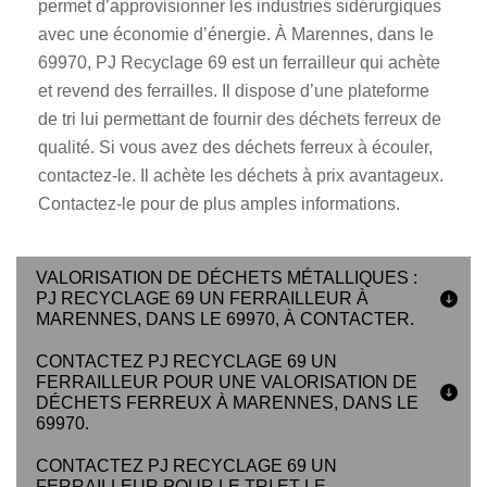
permet d’approvisionner les industries sidérurgiques
avec une économie d’énergie. À Marennes, dans le
69970, PJ Recyclage 69 est un ferrailleur qui achète
et revend des ferrailles. Il dispose d’une plateforme
de tri lui permettant de fournir des déchets ferreux de
qualité. Si vous avez des déchets ferreux à écouler,
contactez-le. Il achète les déchets à prix avantageux.
Contactez-le pour de plus amples informations.
VALORISATION DE DÉCHETS MÉTALLIQUES :
PJ RECYCLAGE 69 UN FERRAILLEUR À
MARENNES, DANS LE 69970, À CONTACTER.
CONTACTEZ PJ RECYCLAGE 69 UN
FERRAILLEUR POUR UNE VALORISATION DE
DÉCHETS FERREUX À MARENNES, DANS LE
69970.
CONTACTEZ PJ RECYCLAGE 69 UN
FERRAILLEUR POUR LE TRI ET LE