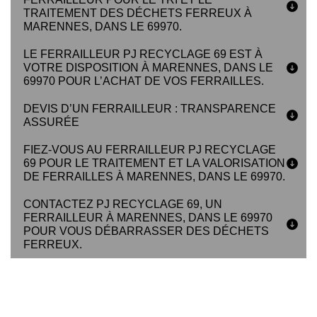
TRAITEMENT DES DÉCHETS FERREUX À
MARENNES, DANS LE 69970.
LE FERRAILLEUR PJ RECYCLAGE 69 EST À
VOTRE DISPOSITION À MARENNES, DANS LE
69970 POUR L’ACHAT DE VOS FERRAILLES.
DEVIS D’UN FERRAILLEUR : TRANSPARENCE
ASSURÉE
FIEZ-VOUS AU FERRAILLEUR PJ RECYCLAGE
69 POUR LE TRAITEMENT ET LA VALORISATION
DE FERRAILLES À MARENNES, DANS LE 69970.
CONTACTEZ PJ RECYCLAGE 69, UN
FERRAILLEUR À MARENNES, DANS LE 69970
POUR VOUS DÉBARRASSER DES DÉCHETS
FERREUX.