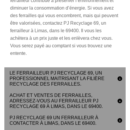
ferrailleur contribue à préserver l’environnement et
diminuer la consommation d’énergie. Si vous avez
des ferrailles qui vous encombrent, mais qui peuvent
être valorisées, contactez PJ Recyclage 69, un
ferrailleur à Limas, dans le 69400. Il vous les
achètera à un prix juste et les enlèvera chez vous.
Vous serez payé au comptant si vous trouvez une
entente.
LE FERRAILLEUR PJ RECYCLAGE 69, UN
PROFESSIONNEL MAITRISANT LA FILIÈRE
RECYCLAGE DES FERRAILLES.
ACHAT ET VENTES DE FERRAILLES,
ADRESSEZ-VOUS AU FERRAILLEUR PJ
RECYCLAGE 69 À LIMAS, DANS LE 69400.
PJ RECYCLAGE 69 UN FERRAILLEUR À
CONTACTER À LIMAS, DANS LE 69400.