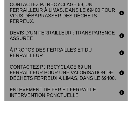
CONTACTEZ PJ RECYCLAGE 69, UN
FERRAILLEUR À LIMAS, DANS LE 69400 POUR
VOUS DÉBARRASSER DES DÉCHETS
FERREUX.
DEVIS D’UN FERRAILLEUR : TRANSPARENCE
ASSURÉE
À PROPOS DES FERRAILLES ET DU
FERRAILLEUR
CONTACTEZ PJ RECYCLAGE 69 UN
FERRAILLEUR POUR UNE VALORISATION DE
DÉCHETS FERREUX À LIMAS, DANS LE 69400.
ENLÈVEMENT DE FER ET FERRAILLE :
INTERVENTION PONCTUELLE