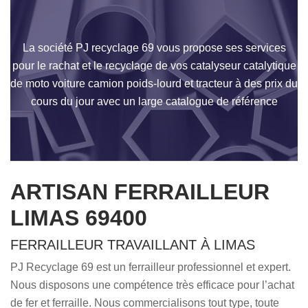
La société PJ recyclage 69 vous propose ses services
pour le rachat et le recyclage de vos catalyseur catalytique
de moto voiture camion poids-lourd et tracteur à des prix du
cours du jour avec un large catalogue de référence
ARTISAN FERRAILLEUR
LIMAS 69400
FERRAILLEUR TRAVAILLANT À LIMAS
PJ Recyclage 69 est un ferrailleur professionnel et expert.
Nous disposons une compétence très efficace pour l’achat
de fer et ferraille. Nous commercialisons tout type, toute