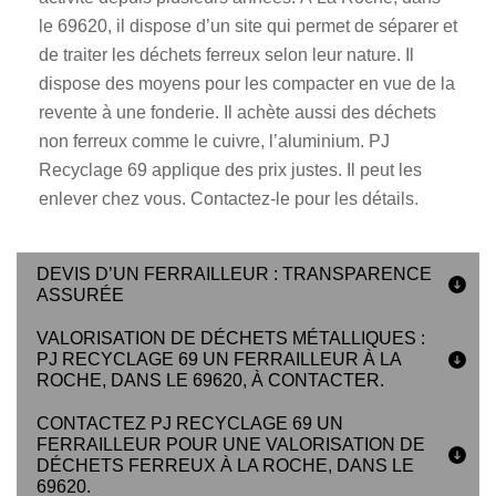
le 69620, il dispose d’un site qui permet de séparer et
de traiter les déchets ferreux selon leur nature. Il
dispose des moyens pour les compacter en vue de la
revente à une fonderie. Il achète aussi des déchets
non ferreux comme le cuivre, l’aluminium. PJ
Recyclage 69 applique des prix justes. Il peut les
enlever chez vous. Contactez-le pour les détails.
DEVIS D’UN FERRAILLEUR : TRANSPARENCE
ASSURÉE
VALORISATION DE DÉCHETS MÉTALLIQUES :
PJ RECYCLAGE 69 UN FERRAILLEUR À LA
ROCHE, DANS LE 69620, À CONTACTER.
CONTACTEZ PJ RECYCLAGE 69 UN
FERRAILLEUR POUR UNE VALORISATION DE
DÉCHETS FERREUX À LA ROCHE, DANS LE
69620.