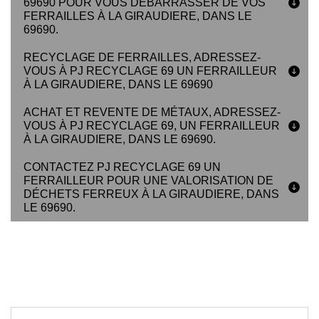
69690 POUR VOUS DÉBARRASSER DE VOS
FERRAILLES À LA GIRAUDIERE, DANS LE
69690.
RECYCLAGE DE FERRAILLES, ADRESSEZ-
VOUS À PJ RECYCLAGE 69 UN FERRAILLEUR
À LA GIRAUDIERE, DANS LE 69690
ACHAT ET REVENTE DE MÉTAUX, ADRESSEZ-
VOUS À PJ RECYCLAGE 69, UN FERRAILLEUR
À LA GIRAUDIERE, DANS LE 69690.
CONTACTEZ PJ RECYCLAGE 69 UN
FERRAILLEUR POUR UNE VALORISATION DE
DÉCHETS FERREUX À LA GIRAUDIERE, DANS
LE 69690.