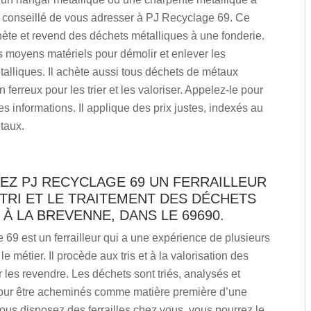
st conseillé de vous adresser à PJ Recyclage 69. Ce
chète et revend des déchets métalliques à une fonderie.
s moyens matériels pour démolir et enlever les
talliques. Il achète aussi tous déchets de métaux
 ferreux pour les trier et les valoriser. Appelez-le pour
s informations. Il applique des prix justes, indexés au
taux.
EZ PJ RECYCLAGE 69 UN FERRAILLEUR
TRI ET LE TRAITEMENT DES DÉCHETS
À LA BREVENNE, DANS LE 69690.
69 est un ferrailleur qui a une expérience de plusieurs
e métier. Il procède aux tris et à la valorisation des
ur les revendre. Les déchets sont triés, analysés et
ur être acheminés comme matière première d’une
vous disposez des ferrailles chez vous, vous pourrez le