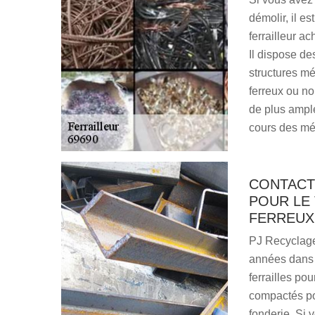
démolir, il e
ferrailleur a
Il dispose de
structures mé
ferreux ou non
de plus ample
cours des mé
CONTACT
POUR LE 
FERREUX 
PJ Recyclage 
années dans l
ferrailles po
compactés po
fonderie. Si 