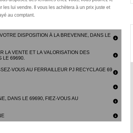
 les lui vendre. Il vous les achètera à un prix juste et
ayé au comptant.
 VOTRE DISPOSITION À LA BREVENNE, DANS LE
 LA VENTE ET LA VALORISATION DES
LE 69690.
SSEZ-VOUS AU FERRAILLEUR PJ RECYCLAGE 69
, DANS LE 69690, FIEZ-VOUS AU
NE