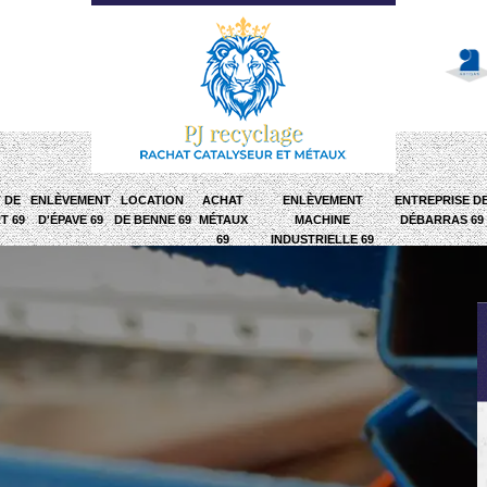
 DE
ENLÈVEMENT
LOCATION
ACHAT
ENLÈVEMENT
ENTREPRISE D
T 69
D'ÉPAVE 69
DE BENNE 69
MÉTAUX
MACHINE
DÉBARRAS 69
69
INDUSTRIELLE 69