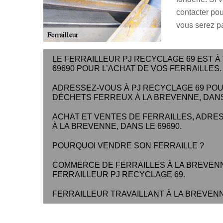
contacter pour
vous serez p
LE FERRAILLEUR PJ RECYCLAGE 69 EST À
69690 POUR L’ACHAT DE VOS FERRAILLES.
ADRESSEZ-VOUS À PJ RECYCLAGE 69 POUR
DÉCHETS FERREUX À LA BREVENNE, DANS 
ACHAT ET VENTES DE FERRAILLES, ADRE
À LA BREVENNE, DANS LE 69690.
POURQUOI VENDRE SON FERRAILLE ?
COMMERCE DE FERRAILLES À LA BREVENNE
FERRAILLEUR PJ RECYCLAGE 69.
FERRAILLEUR TRAVAILLANT À LA BREVEN