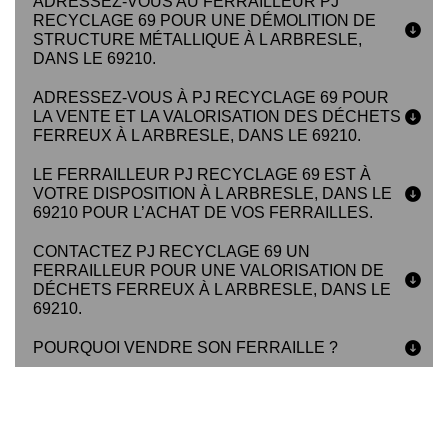
ADRESSEZ-VOUS AU FERRAILLEUR PJ
RECYCLAGE 69 POUR UNE DÉMOLITION DE
STRUCTURE MÉTALLIQUE À L ARBRESLE,
DANS LE 69210.
ADRESSEZ-VOUS À PJ RECYCLAGE 69 POUR
LA VENTE ET LA VALORISATION DES DÉCHETS
FERREUX À L ARBRESLE, DANS LE 69210.
LE FERRAILLEUR PJ RECYCLAGE 69 EST À
VOTRE DISPOSITION À L ARBRESLE, DANS LE
69210 POUR L’ACHAT DE VOS FERRAILLES.
CONTACTEZ PJ RECYCLAGE 69 UN
FERRAILLEUR POUR UNE VALORISATION DE
DÉCHETS FERREUX À L ARBRESLE, DANS LE
69210.
POURQUOI VENDRE SON FERRAILLE ?