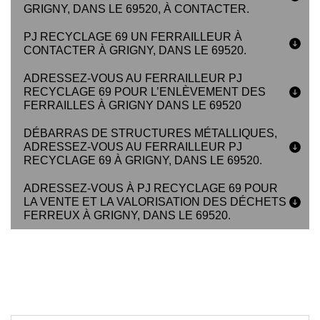
GRIGNY, DANS LE 69520, À CONTACTER.
PJ RECYCLAGE 69 UN FERRAILLEUR À
CONTACTER À GRIGNY, DANS LE 69520.
ADRESSEZ-VOUS AU FERRAILLEUR PJ
RECYCLAGE 69 POUR L’ENLÈVEMENT DES
FERRAILLES À GRIGNY DANS LE 69520
DÉBARRAS DE STRUCTURES MÉTALLIQUES,
ADRESSEZ-VOUS AU FERRAILLEUR PJ
RECYCLAGE 69 À GRIGNY, DANS LE 69520.
ADRESSEZ-VOUS À PJ RECYCLAGE 69 POUR
LA VENTE ET LA VALORISATION DES DÉCHETS
FERREUX À GRIGNY, DANS LE 69520.