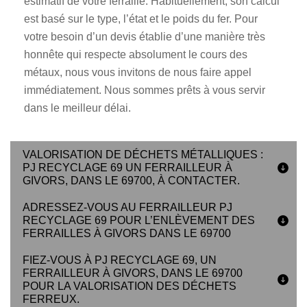
estimatif de votre ferraille. Habituellement, son calcul
est basé sur le type, l’état et le poids du fer. Pour
votre besoin d’un devis établie d’une manière très
honnête qui respecte absolument le cours des
métaux, nous vous invitons de nous faire appel
immédiatement. Nous sommes prêts à vous servir
dans le meilleur délai.
VALORISATION DE DÉCHETS MÉTALLIQUES :
PJ RECYCLAGE 69 UN FERRAILLEUR À
GIVORS, DANS LE 69700, À CONTACTER.
ADRESSEZ-VOUS AU FERRAILLEUR PJ
RECYCLAGE 69 POUR L’ENLÈVEMENT DES
FERRAILLES À GIVORS DANS LE 69700
FIEZ-VOUS À PJ RECYCLAGE 69, UN
FERRAILLEUR À GIVORS, DANS LE 69700
POUR LA VALORISATION DES DÉCHETS
FERREUX.