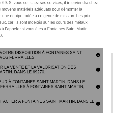
69. Si vous sollicitez ses services, il interviendra chez
s moyens matériels adéquats pour démonter la
c une équipe rodée à ce genre de mission. Les prix
ux, car ils sont indexés sur les cours des métaux.
 à l’appeler si vous êtes à Fontaines Saint Martin,
0.
 VOTRE DISPOSITION À FONTAINES SAINT
 VOS FERRAILLES.
 LA VENTE ET LA VALORISATION DES
RTIN, DANS LE 69270.
EUR À FONTAINES SAINT MARTIN, DANS LE
FERRAILLES À FONTAINES SAINT MARTIN,
TACTER À FONTAINES SAINT MARTIN, DANS LE