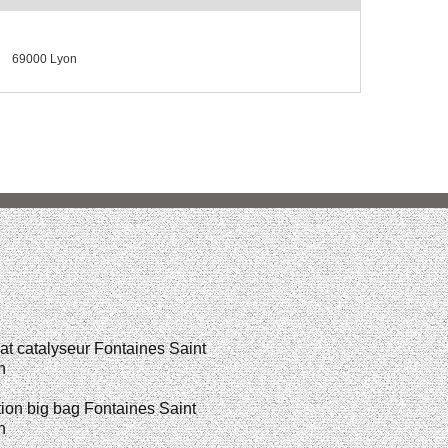
69000 Lyon
t catalyseur Fontaines Saint
n
ion big bag Fontaines Saint
n