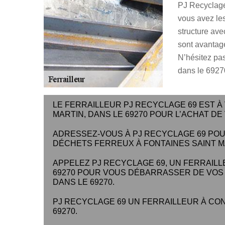
PJ Recyclage 
vous avez le
structure ave
sont avantage
N’hésitez pas
dans le 6927
LE FERRAILLEUR PJ RECYCLAGE 69 EST À
MARTIN, DANS LE 69270 POUR L’ACHAT DE
ADRESSEZ-VOUS À PJ RECYCLAGE 69 POUR
DÉCHETS FERREUX À FONTAINES SAINT MA
APPELEZ PJ RECYCLAGE 69, UN FERRAILL
69270 POUR VOUS DÉBARRASSER DE VOS 
DANS LE 69270.
PJ RECYCLAGE 69 UN FERRAILLEUR À CON
69270.