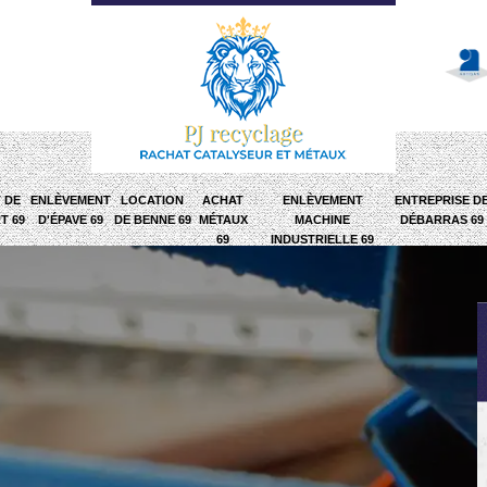
 DE
ENLÈVEMENT
LOCATION
ACHAT
ENLÈVEMENT
ENTREPRISE D
T 69
D'ÉPAVE 69
DE BENNE 69
MÉTAUX
MACHINE
DÉBARRAS 69
69
INDUSTRIELLE 69