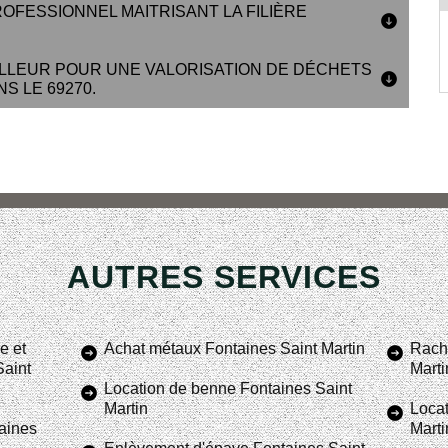
ROFESSIONNEL MAITRISANT LA FILIÈRE
LLEUR POUR UNE VALORISATION DE DÉCHETS
S LE 69270.
AUTRES SERVICES
e et
Achat métaux Fontaines Saint Martin
Racha
Saint
Marti
Location de benne Fontaines Saint
Martin
Locat
aines
Marti