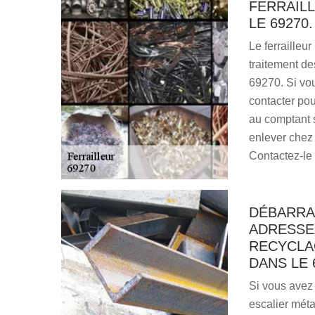
FERRAILL
LE 69270.
Le ferrailleu
traitement de
69270. Si vo
contacter pour
au comptant si
enlever chez
Contactez-le 
DÉBARRA
ADRESSE
RECYCLAG
DANS LE 
Si vous avez 
escalier métal