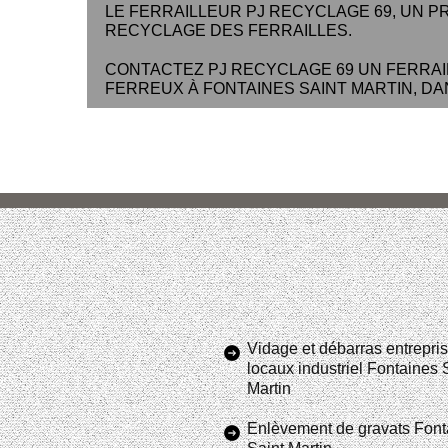
LE FERRAILLEUR PJ RECYCLAGE 69, UN P
RECYCLAGE DES FERRAILLES.
CONTACTEZ PJ RECYCLAGE 69 UN FERRAI
FERREUX À FONTAINES SAINT MARTIN, DAN
Vidage et débarras entrepris
locaux industriel Fontaines 
Martin
Enlèvement de gravats Font