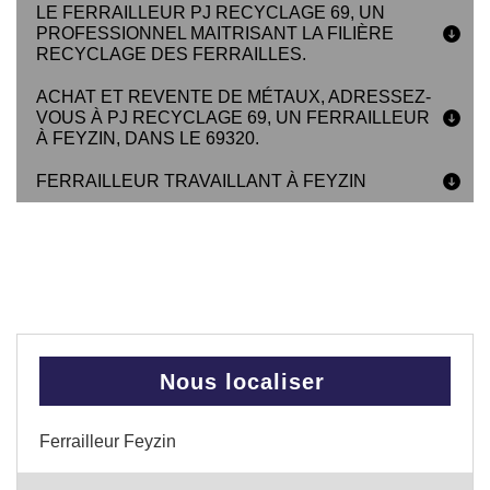
LE FERRAILLEUR PJ RECYCLAGE 69, UN
PROFESSIONNEL MAITRISANT LA FILIÈRE
RECYCLAGE DES FERRAILLES.
ACHAT ET REVENTE DE MÉTAUX, ADRESSEZ-
VOUS À PJ RECYCLAGE 69, UN FERRAILLEUR
À FEYZIN, DANS LE 69320.
FERRAILLEUR TRAVAILLANT À FEYZIN
Nous localiser
Ferrailleur Feyzin