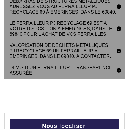
DÉBARRAS DE STRUCTURES MÉTALLIQUES,
ADRESSEZ-VOUS AU FERRAILLEUR PJ
RECYCLAGE 69 À EMERINGES, DANS LE 69840.
LE FERRAILLEUR PJ RECYCLAGE 69 EST À
VOTRE DISPOSITION À EMERINGES, DANS LE
69840 POUR L’ACHAT DE VOS FERRAILLES.
VALORISATION DE DÉCHETS MÉTALLIQUES :
PJ RECYCLAGE 69 UN FERRAILLEUR À
EMERINGES, DANS LE 69840, À CONTACTER.
DEVIS D’UN FERRAILLEUR : TRANSPARENCE
ASSURÉE
Nous localiser