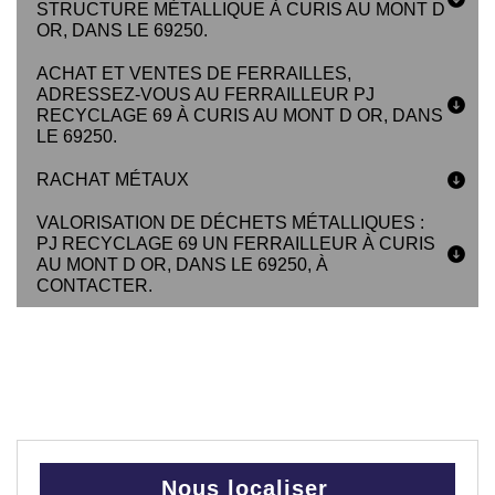
STRUCTURE MÉTALLIQUE À CURIS AU MONT D
OR, DANS LE 69250.
ACHAT ET VENTES DE FERRAILLES,
ADRESSEZ-VOUS AU FERRAILLEUR PJ
RECYCLAGE 69 À CURIS AU MONT D OR, DANS
LE 69250.
RACHAT MÉTAUX
VALORISATION DE DÉCHETS MÉTALLIQUES :
PJ RECYCLAGE 69 UN FERRAILLEUR À CURIS
AU MONT D OR, DANS LE 69250, À
CONTACTER.
Nous localiser